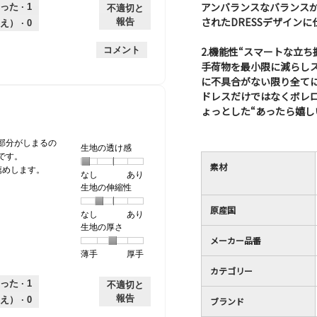
個
評
の
アンバランスなバランス
し
あ
性,
的
った ·
1
不適切と
は
価
厚
り
平
な
されたDRESSデザイン
報告
え） ·
0
薄
は
さ,
均
評
手
厚
平
的
価
2.機能性“スマートな立
コメント
手
均
な
は
手荷物を最小限に減らし
的
評
星
に不具合がない限り全てに
な
価
1
ドレスだけではなくボレ
評
は
／
ょっとした“あったら嬉し
価
星
5
は
2
で
星
／
す。
部分がしまるの
生地の透け感
3
5
です。
素材
／
で
薦めします。
なし
星
5
生
あり
5
す。
生地の伸縮性
1
の
地
で
個
評
の
す。
原産国
なし
星
5
生
あり
は
価
透
生地の厚さ
1
の
地
な
は
け
メーカー品番
個
評
の
し
あ
感,
薄手
星
5
生
厚手
は
価
伸
り
平
1
の
地
な
は
縮
均
カテゴリー
個
評
の
し
あ
性,
的
った ·
1
不適切と
は
価
厚
り
平
な
報告
え） ·
0
ブランド
薄
は
さ,
均
評