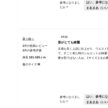
はい、参考にな
参考になりまし
たか？
まあまあ（いい
·
8年前
菜々緒っ
星
形がとても綺麗
4
1
件の投稿レビュー
丈感も良く上品に仕上がり、ウエスト
／
1
件の参考評価
で、すごく来た時のシルエットが綺麗
5
身長
161-165ｃｍ
痩せ型ではない人は、1サイズ上をお
個
で
服のサイズ
M
す。
はい、参考にな
参考になりまし
たか？
まあまあ（いい