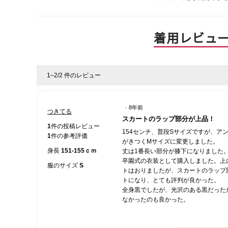
着用レビュ
1–2/2 件のレビュー
·
8年前
つきてる
星
スカートのラップ部分が上品！
4
1
件の投稿レビュー
154センチ、普段Sサイズですが、ア
／
1
件の参考評価
がきつくMサイズに変更しました。
5
身長
151-155ｃｍ
丈は1番長い部分が膝下になりました
個
卒園式の衣装として購入しました。上
で
服のサイズ
S
トはおりましたが、スカートのラップ
す。
トになり、とても評判が良かった。
全身黒でしたが、光沢のある黒だった
なかったのも良かった。