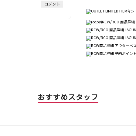
手
厚
平
的
価
コメント
手
均
な
は
的
評
星
な
価
1
評
は
／
価
星
5
は
2
で
星
／
す。
3
5
／
で
5
す。
で
す。
おすすめスタッフ