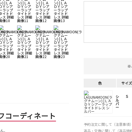
※
色
サイズ
S
シ
ル
バ
ー
フコーディネート
予約注文に関して（注意事項
せん。
返品・交換に関して（返品特