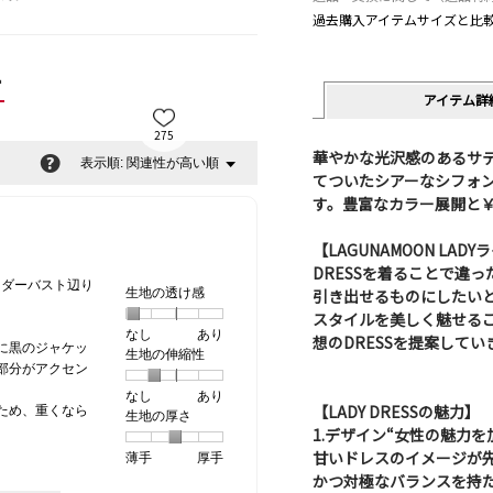
過去購入アイテムサイズと比
ー
アイテム詳
275
華やかな光沢感のあるサ
?
関連性が高い順
メ
表示順:
▼
てついたシアーなシフォ
ニ
ュ
す。豊富なカラー展開と￥15,
ー
【LAGUNAMOON LADY
DRESSを着ることで違
ンダーバスト辺り
引き出せるものにしたい
生地の透け感
スタイルを美しく魅せる
。
なし
星
5
生
あり
想のDRESSを提案してい
に黒のジャケッ
生地の伸縮性
1
の
地
部分がアクセン
個
評
の
なし
星
5
生
あり
は
価
透
【LADY DRESSの魅力】
ため、重くなら
生地の厚さ
1
の
地
な
は
け
1.デザイン“女性の魅力
個
評
の
し
あ
感,
甘いドレスのイメージが
薄手
星
5
生
厚手
は
価
伸
り
平
かつ対極なバランスを持
1
の
地
な
は
縮
均