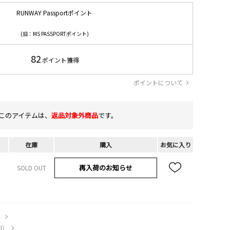
RUNWAY Passportポイント
(旧：MS PASSPORTポイント)
82
ポイント獲得
ポイントについて
このアイテムは、
返品対象外商品
です。
在庫
購入
お気に入り
再入荷のお知らせ
SOLD OUT
）
約）