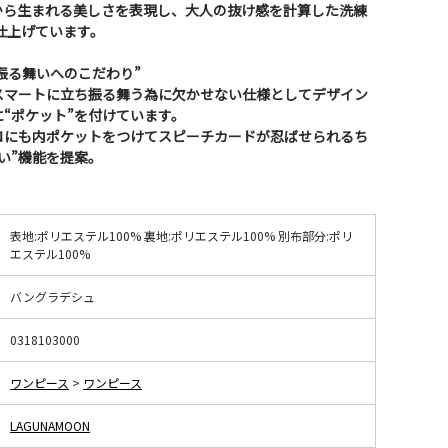
から生まれる美しさを表現し、大人の抜け感を計算した洗練
に仕上げています。
ち振る舞いへのこだわり”
スマートに立ち振る舞う為に欠かせない仕様としてデザイン
“ポケット”を付けています。
ロにも内ポケットをつけてスピーチカードが忍ばせられるち
い”機能を提案。
表地:ポリエステル100% 裏地:ポリエステル100% 別布部分:ポリ
エステル100%
バングラデシュ
0318103000
ワンピース
>
ワンピース
LAGUNAMOON