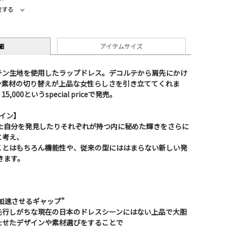
較する
細
アイテムサイズ
テン生地を使用したラップドレス。デコルテから肩先にかけ
ン素材の切り替えが上品な女性らしさを引き立ててくれま
000というspecial priceで発売。
ライン】
った自分を発見したりそれぞれが持つ内に秘めた輝きをさらに
と考え、
ことはもちろん機能性や、従来の型にははまらない新しい発
きます。
を加速させるギャップ”
先行しがちな現在の日本のドレスシーンにはない上品で大胆
たせたデザインや素材選びをすることで