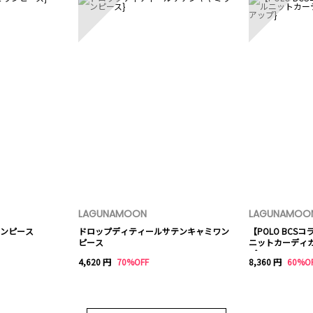
LAGUNAMOON
LAGUNAMOO
ンピース
ドロップディティールサテンキャミワン
【POLO BCS
ピース
ニットカーディ
プ
4,620 円
70%OFF
8,360 円
60%O