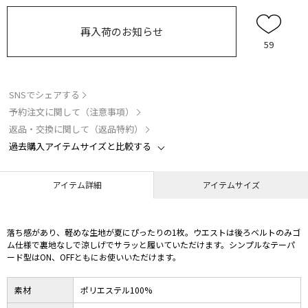
再入荷のお知らせ
59
SNSでシェアする
予約注文に関して（注意事項）
返品・交換に関して（返品特約）
過去購入アイテムサイズと比較する
アイテム詳細
アイテムサイズ
落ち感があり、軽めな生地が夏にぴったりの1枚。ウエストは後ろベルトのみゴ
ム仕様で裏地なしで涼しげでサラッと履いていただけます。シンプルなテーパ
ード型はON、OFFともにお使いいただけます。
素材
ポリエステル100%