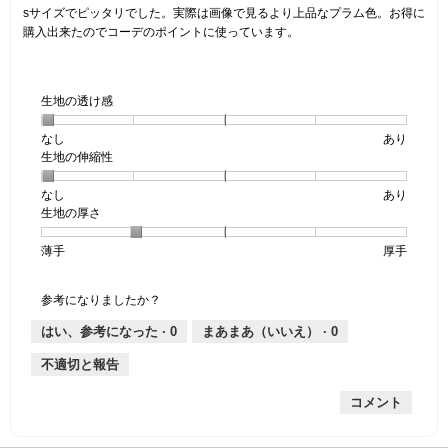
5
す。
5
sサイズでピッタリでした。実際は画像で見るより上品なプラム色。お得に
で
個
購入出来たのでコーデのポイントに使っています。
す。
で
す。
生地の透け感
なし
星
5
生
あり
生地の伸縮性
1
の
地
個
評
の
なし
星
5
生
あり
は
価
透
生地の厚さ
1
の
地
な
は
け
個
評
の
し
あ
感,
薄手
星
5
生
厚手
は
価
伸
り
平
1
の
地
な
は
縮
均
個
評
の
し
あ
性,
的
参考になりましたか？
は
価
厚
り
平
な
薄
は
さ,
均
評
はい、参考になった ·
0
まあまあ（いいえ） ·
0
手
厚
平
的
価
不適切と報告
手
均
な
は
的
評
星
コメント
な
価
1
評
は
／
価
星
5