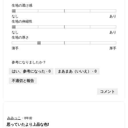
生地の透け感
なし
星
5
生
あり
生地の伸縮性
1
の
地
個
評
の
なし
星
5
生
あり
は
価
透
生地の厚さ
1
の
地
な
は
け
個
評
の
し
あ
感,
薄手
星
5
生
厚手
は
価
伸
り
平
1
の
地
な
は
縮
均
個
評
の
し
あ
性,
的
参考になりましたか？
は
価
厚
り
平
な
薄
は
さ,
均
評
はい、参考になった ·
0
まあまあ（いいえ） ·
0
手
厚
平
的
価
不適切と報告
手
均
な
は
的
評
星
コメント
な
価
1
評
は
／
価
星
5
は
1
で
星
／
す。
星
みみっこ
·
8年前
2
5
4
思っていたより上品な色❗️
／
で
／