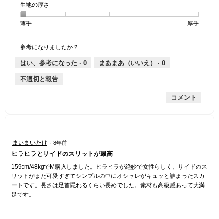
生地の厚さ
1
の
地
な
は
け
個
評
の
し
あ
感,
薄手
星
5
生
厚手
は
価
伸
り
平
1
の
地
な
は
縮
均
個
評
の
し
あ
性,
的
参考になりましたか？
は
価
厚
り
平
な
薄
は
さ,
均
評
はい、参考になった ·
0
まあまあ（いいえ） ·
0
手
厚
平
的
価
不適切と報告
手
均
な
は
的
評
星
コメント
な
価
2
評
は
／
価
星
5
は
2
で
星
／
す。
星
まいまいたけ
·
8年前
1
5
5
ヒラヒラとサイドのスリットが最高
／
で
／
5
す。
5
159cm/48kgでM購入しました。ヒラヒラが絶妙で女性らしく、サイドのス
で
個
リットがまた可愛すぎてシンプルの中にオシャレがキュッと詰まったスカ
す。
で
ートです。長さは足首隠れるくらい長めでした。素材も高級感あって大満
す。
足です。