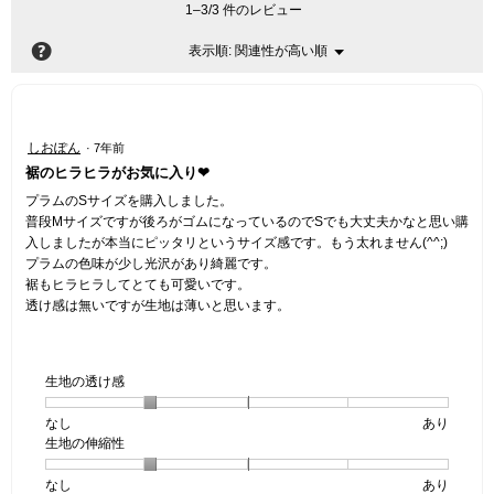
1–3/3 件のレビュー
?
関連性が高い順
メ
表示順:
▼
ニ
ュ
ー
星
しおぽん
·
7年前
5
裾のヒラヒラがお気に入り❤︎
／
5
プラムのSサイズを購入しました。
個
普段Mサイズですが後ろがゴムになっているのでSでも大丈夫かなと思い購
で
入しましたが本当にピッタリというサイズ感です。もう太れません(^^;)
す。
プラムの色味が少し光沢があり綺麗です。
裾もヒラヒラしてとても可愛いです。
透け感は無いですが生地は薄いと思います。
生地の透け感
なし
星
5
生
あり
生地の伸縮性
1
の
地
個
評
の
なし
星
5
生
あり
は
価
透