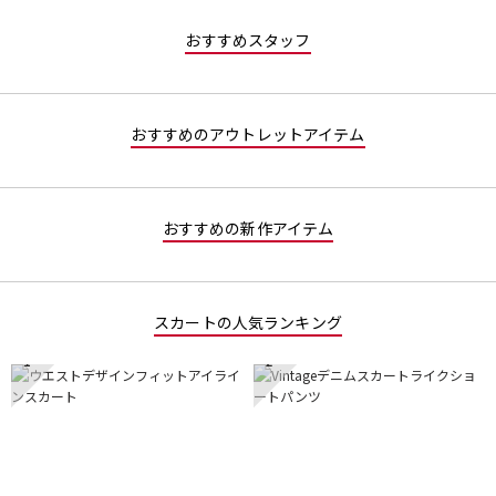
は
1
で
星
／
す。
おすすめスタッフ
2
5
／
で
5
す。
で
おすすめのアウトレットアイテム
す。
おすすめの新作アイテム
スカートの人気ランキング
1
2