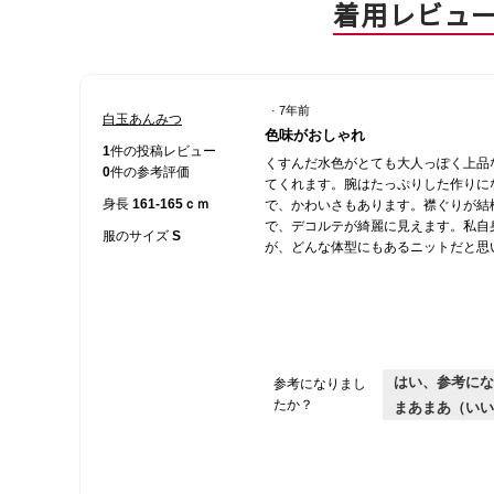
着用レビュ
·
7年前
白玉あんみつ
星
色味がおしゃれ
4
1
件の投稿レビュー
くすんだ水色がとても大人っぽく上品
／
0
件の参考評価
てくれます。腕はたっぷりした作りに
5
身長
161-165ｃｍ
で、かわいさもあります。襟ぐりが結
個
で、デコルテが綺麗に見えます。私自
で
服のサイズ
S
が、どんな体型にもあるニットだと思
す。
はい、参考にな
参考になりまし
たか？
まあまあ（いい