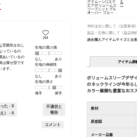
ー
ル
ー
予約注文に関して（注意事項
返品・交換に関して（返品特
284
過去購入アイテムサイズと比
な雰囲気を出し
生地の透け感
なっているの
構あいているの
なし
星
5
生
あり
アイテム詳
身は痩せ型です
生地の伸縮性
1
の
地
います。
個
評
の
なし
星
5
生
あり
は
価
透
ボリュームスリーブデザ
生地の厚さ
1
の
地
な
は
け
のネックラインが今年ら
個
評
の
し
あ
感,
カラー展開も豊富なおス
薄手
星
5
生
厚手
は
価
伸
り
平
1
の
地
な
は
縮
均
個
評
の
し
あ
性,
的
った ·
0
不適切と
素材
は
価
厚
り
平
な
報告
え） ·
0
薄
は
さ,
均
評
原産国
手
厚
平
的
価
コメント
手
均
な
は
メーカー品番
的
評
星