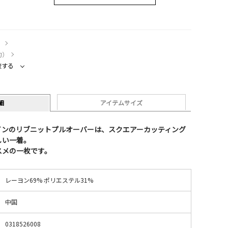
）
約）
較する
細
アイテムサイズ
インのリブニットプルオーバーは、スクエアーカッティング
しい一着。
スメの一枚です。
レーヨン69% ポリエステル31%
中国
0318526008