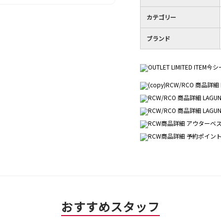
な
価
1
評
は
／
カテゴリー
価
星
5
は
5
で
ブランド
星
／
す。
4
5
／
で
5
す。
で
す。
おすすめスタッフ