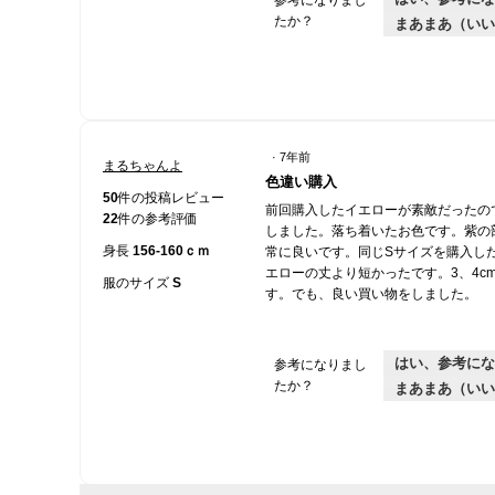
たか？
まあまあ（いい
·
7年前
まるちゃんよ
星
色違い購入
5
50
件の投稿レビュー
前回購入したイエローが素敵だったの
／
22
件の参考評価
しました。落ち着いたお色です。紫の
5
身長
156-160ｃｍ
常に良いです。同じSサイズを購入し
個
エローの丈より短かったです。3、4c
で
服のサイズ
S
す。でも、良い買い物をしました。
す。
はい、参考にな
参考になりまし
たか？
まあまあ（いい