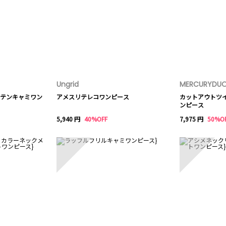
Ungrid
MERCURYDU
テンキャミワン
アメスリテレコワンピース
カットアウトツ
ンピース
5,940 円
40%OFF
7,975 円
50%O
8
9