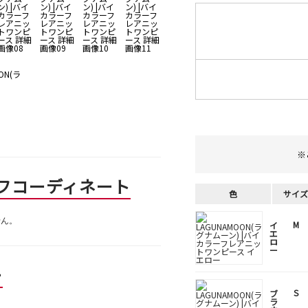
※
フコーディネート
色
サイズ
せん。
M
イ
エ
ロ
ー
ー
S
ブ
ラ