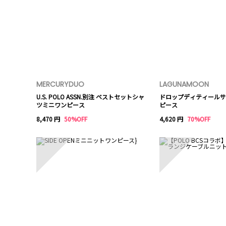
MERCURYDUO
LAGUNAMOON
U.S. POLO ASSN.別注 ベストセットシャ
ドロップディティールサ
ツミニワンピース
ピース
8,470 円
50%OFF
4,620 円
70%OFF
6
7