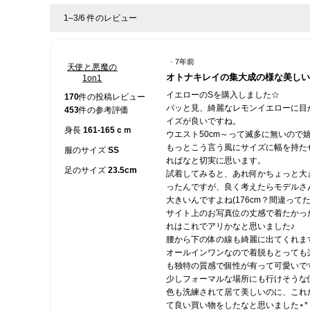
1–3/6 件のレビュー
·
7年前
天使と悪魔の
星
オトナキレイの集大成の様な美しい
1on1
5
イエローのSを購入しました☆
／
170
件の投稿レビュー
パッと見、綺麗なレモンイエローに目
5
453
件の参考評価
イズが良いですね。
個
身長
161-165ｃｍ
ウエスト50cm～って滅多に無いので
で
もっとこう言う風にサイズに幅を持た
す。
服のサイズ
SS
ればなと切実に思います。
足のサイズ
23.5cm
試着してみると、あれ何かちょっと大
ったんですが、良く考えたらモデルさ
大きいんですよね(176cm？間違って
サイト上のお写真位の丈感で着たかっ
れはこれでアリかなと思いました♪
腰から下の体の線も綺麗に出てくれま
オールインワンなので着脱もとっても
も独特の質感で個性が有って可愛いで
少しフォーマルな場所にも行けそうな
色も洗練されて居て美しいのに、これ
て良い買い物をしたなと思いました⋆*