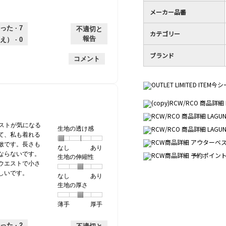
1
評
は
／
メーカー品番
価
星
5
った ·
7
は
5
不適切と
で
カテゴリー
星
／
す。
報告
え） ·
0
3
5
ブランド
／
で
コメント
5
す。
で
す。
エストが気になる
生地の透け感
て、私も着れる
敵です。長さも
なし
星
5
生
あり
ならないです。
生地の伸縮性
1
の
地
ウエストで小さ
個
評
の
しいです。
なし
星
5
生
あり
は
価
透
生地の厚さ
1
の
地
な
は
け
個
評
の
し
あ
感,
薄手
星
5
生
厚手
は
価
伸
り
平
1
の
地
な
は
縮
均
個
評
の
し
あ
性,
的
った ·
2