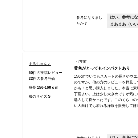
はい、参考にな
参考になりまし
たか？
まあまあ（いい
·
7年前
まるちゃんよ
星
黄色がとってもインパクトあり
5
50
件の投稿レビュー
156cmでいつもスカートの長さやウ
／
22
件の参考評価
のですが、他の方のレビューを拝見し
5
身長
156-160ｃｍ
かも！と思い購入しました。本当に素
個
丁度よい。上は少し大きめですが気に
で
服のサイズ
S
購入して良かったです。このくらいの
す。
い人向けでも着れる洋服を販売してほ
はい、参考にな
参考になりまし