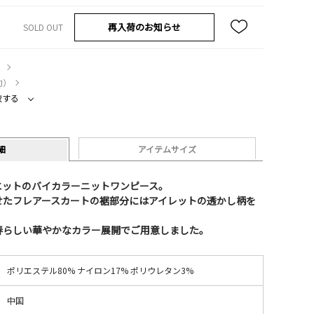
再入荷のお知らせ
SOLD OUT
）
約）
較する
細
アイテムサイズ
エットのバイカラーニットワンピース。
せたフレアースカートの裾部分にはアイレットの透かし柄を
春らしい華やかなカラー展開でご用意しました。
ポリエステル80% ナイロン17% ポリウレタン3%
中国