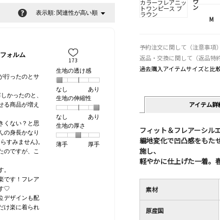
ウ
ン
?
関連性が高い順
メ
表示順:
▼
M
ニ
ュ
ー
予約注文に関して（注意事項
フォルム
返品・交換に関して（返品特
173
過去購入アイテムサイズと比
生地の透け感
が行ったのとサ
なし
星
5
生
あり
嬉しかったのと、
生地の伸縮性
1
の
地
アイテム詳
せる商品が増え
個
評
の
なし
星
5
生
あり
は
価
透
きくない？と思
生地の厚さ
1
の
地
な
は
け
フィット＆フレアーシル
んの身長かなり
個
評
の
し
あ
感,
編地変化で凹凸感をもた
たらすみません)。
薄手
星
5
生
厚手
は
価
伸
り
平
施し、
たのですが、こ
1
の
地
な
は
縮
均
軽やかに仕上げた一着。
個
評
の
し
あ
性,
的
す。
は
価
厚
り
平
な
楽です！フレア
薄
は
さ,
均
評
素材
す♡
手
厚
平
的
価
位デザインも配
手
均
な
は
だけ楽に着られ
原産国
的
評
星
な
価