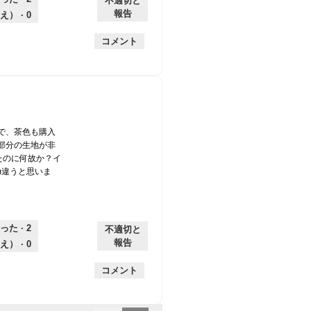
不適切と
は
価
厚
り
平
な
報告
え） ·
0
薄
は
さ,
均
評
手
厚
平
的
価
コメント
手
均
な
は
的
評
星
な
価
1
評
は
／
価
星
5
は
3
で
星
／
す。
で、茶色も購入
3
5
部分の生地が非
／
で
たのに何故か？イ
5
す。
m違うと思いま
で
す。
った ·
2
不適切と
報告
え） ·
0
コメント