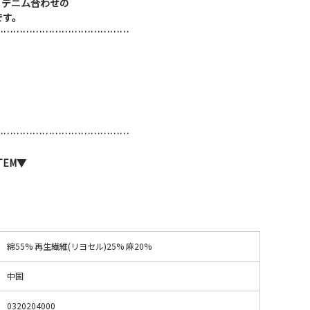
、デニム合わせの
です。
……………………………………
……………………………………
TEM▼
綿55% 再生繊維(リヨセル)25% 麻20%
中国
0320204000