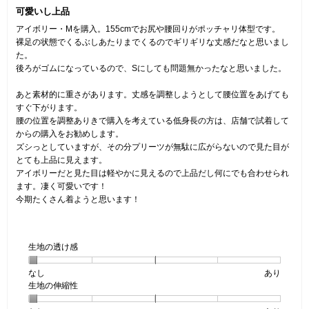
4
可愛いし上品
／
5
アイボリー・Mを購入。155cmでお尻や腰回りがポッチャリ体型です。
個
裸足の状態でくるぶしあたりまでくるのでギリギリな丈感だなと思いまし
で
た。
す。
後ろがゴムになっているので、Sにしても問題無かったなと思いました。
あと素材的に重さがあります。丈感を調整しようとして腰位置をあげても
すぐ下がります。
腰の位置を調整ありきで購入を考えている低身長の方は、店舗で試着して
からの購入をお勧めします。
ズシっとしていますが、その分プリーツが無駄に広がらないので見た目が
とても上品に見えます。
アイボリーだと見た目は軽やかに見えるので上品だし何にでも合わせられ
ます。凄く可愛いです！
今期たくさん着ようと思います！
生地の透け感
なし
星
5
生
あり
生地の伸縮性
1
の
地
個
評
の