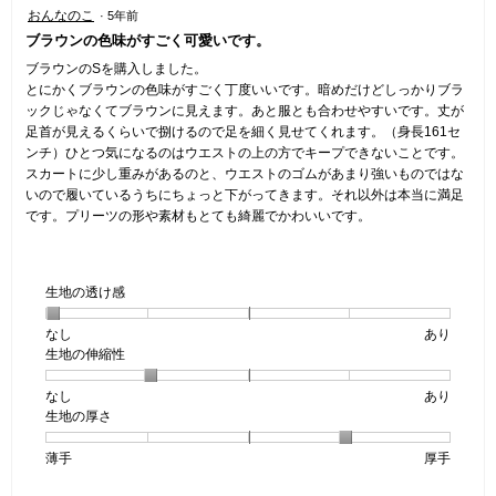
す。
星
おんなのこ
·
5年前
4
5
4
ブラウンの色味がすごく可愛いです。
／
で
／
5
す。
5
ブラウンのSを購入しました。
で
個
とにかくブラウンの色味がすごく丁度いいです。暗めだけどしっかりブラ
す。
で
ックじゃなくてブラウンに見えます。あと服とも合わせやすいです。丈が
す。
足首が見えるくらいで捌けるので足を細く見せてくれます。（身長161セ
ンチ）ひとつ気になるのはウエストの上の方でキープできないことです。
スカートに少し重みがあるのと、ウエストのゴムがあまり強いものではな
いので履いているうちにちょっと下がってきます。それ以外は本当に満足
です。プリーツの形や素材もとても綺麗でかわいいです。
生地の透け感
なし
星
5
生
あり
生地の伸縮性
1
の
地
個
評
の
なし
星
5
生
あり
は
価
透
生地の厚さ
1
の
地
な
は
け
個
評
の
し
あ
感,
薄手
星
5
生
厚手
は
価
伸
り
平
1
の
地
な
は
縮
均