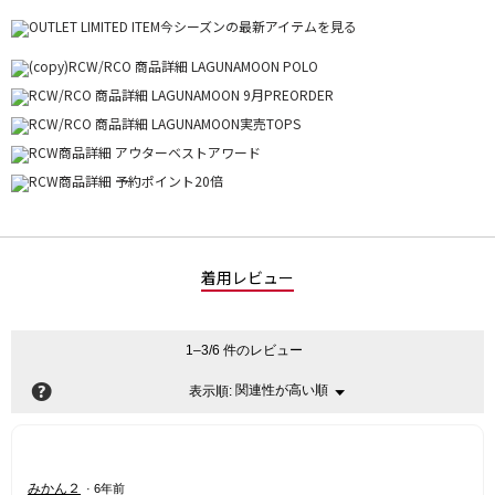
着用レビュー
1–3/6 件のレビュー
?
関連性が高い順
メ
表示順:
▼
ニ
ュ
ー
星
みかん２
·
6年前