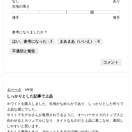
なし
星
5
生
あり
は
価
透
生地の厚さ
1
の
地
な
は
け
個
評
の
し
あ
感,
薄手
星
5
生
厚手
は
価
伸
り
平
1
の
地
な
は
縮
均
個
評
の
し
あ
性,
的
参考になりましたか？
は
価
厚
り
平
な
薄
は
さ,
均
評
はい、参考になった ·
3
まあまあ（いいえ） ·
0
手
厚
平
的
価
不適切と報告
手
均
な
は
的
評
星
コメント
な
価
1
評
は
／
価
星
5
は
1
で
星
／
す。
星
おーーさ
·
6年前
4
5
4
しっかりとした記事で上品
／
で
／
5
す。
5
ホワイトを購入しました。生地がなめらかであり、しっかりとした作りで
で
個
上品な感じでした。
す。
で
サイトでモデルさんが着用されてるように、オーバーサイズのトップスと
す。
合わせるとカジュアルになり、タイトなものだと上品に着こなせ、着回し
しやすいと思います。
きちんと裏地もあり、ポケットもあるので使いやすいです。