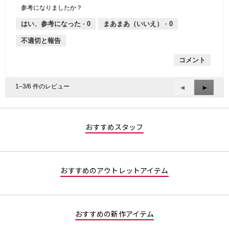
個
評
の
し
あ
性,
的
参考になりましたか？
は
価
厚
り
平
な
薄
は
さ,
均
評
はい、参考になった ·
0
まあまあ（いいえ） ·
0
手
厚
平
的
価
不適切と報告
手
均
な
は
的
評
星
コメント
な
価
1
評
は
／
価
星
5
1–3/6 件のレビュー
前
◄
次
►
は
2
で
へ
へ
星
／
す。
Reviews
Review
4
5
／
で
おすすめスタッフ
5
す。
で
す。
おすすめのアウトレットアイテム
おすすめの新作アイテム