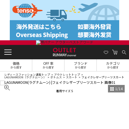
価格
OFF 率
ブランド
カテゴリ
から探す
から探す
から探す
から探す
レディースファッション通販トップ
アウトレットトップ
LAGUNAMOON（ラグナムーン）
ボトムス
スカート
フェイクレザープリーツスカート
1
/
14
着用サイズ S