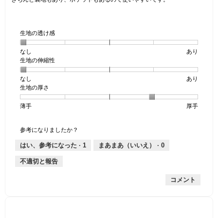
生地の透け感
なし
星
5
生
あり
生地の伸縮性
1
の
地
個
評
の
なし
星
5
生
あり
は
価
透
生地の厚さ
1
の
地
な
は
け
個
評
の
し
あ
感,
薄手
星
5
生
厚手
は
価
伸
り
平
1
の
地
な
は
縮
均
個
評
の
し
あ
性,
的
参考になりましたか？
は
価
厚
り
平
な
薄
は
さ,
均
評
はい、参考になった ·
1
まあまあ（いいえ） ·
0
手
厚
平
的
価
不適切と報告
手
均
な
は
的
評
星
コメント
な
価
1
評
は
／
価
星
5
は
1
で
星
／