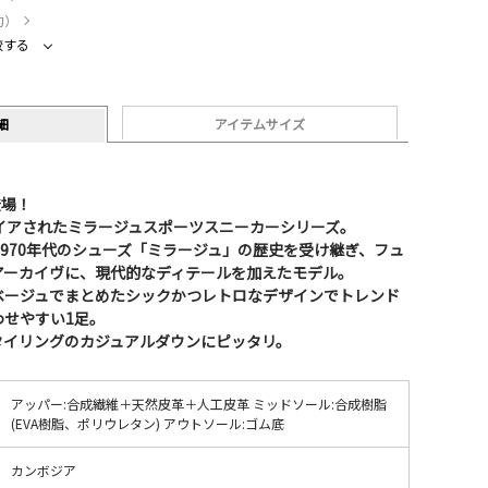
約）
較する
細
アイテムサイズ
登場！
イアされたミラージュスポーツスニーカーシリーズ。
1970年代のシューズ「ミラージュ」の歴史を受け継ぎ、フュ
アーカイヴに、現代的なディテールを加えたモデル。
ベージュでまとめたシックかつレトロなデザインでトレンド
わせやすい1足。
タイリングのカジュアルダウンにピッタリ。
アッパー:合成繊維＋天然皮革＋人工皮革 ミッドソール:合成樹脂
(EVA樹脂、ポリウレタン) アウトソール:ゴム底
カンボジア