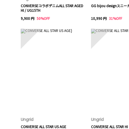
CONVERSEコラボデニムALL STAR AGED
GG bijou designスニ
HI / UG15TH
9,900 円
50%OFF
10,990 円
31%OFF
6
7
Ungrid
Ungrid
CONVERSE ALL STAR US AGE
CONVERSE ALL STAR HI