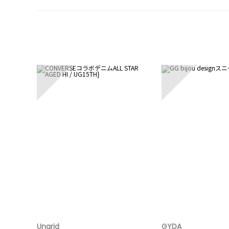
1
2
Ungrid
GYDA