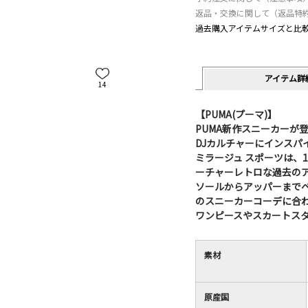
返品・交換に関して（返品特
過去購入アイテムサイズと比
アイテム詳
14
【PUMA(プーマ)】
PUMA新作スニーカーが
DJカルチャーにインスパ
ミラージュ スポーツは、
ーチャーレトロな過去の
ソールからアッパーまで
のスニーカーコーデに合
ワンピースやスカートス
素材
原産国