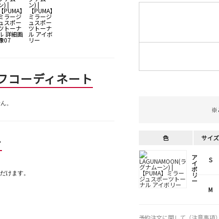
フコーディネート
せん。
※
ー
色
サイズ
ア
S
イ
ボ
だけます。
リ
ー
M
予約注文に関して（注意事項