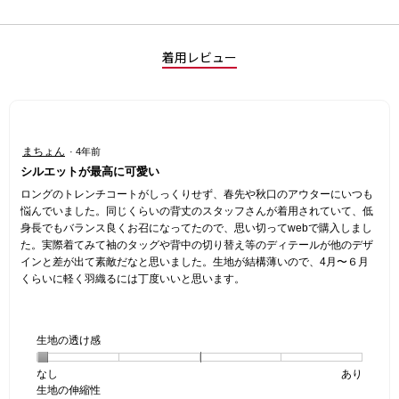
着用レビュー
星
まちょん
·
4年前
4
シルエットが最高に可愛い
／
5
ロングのトレンチコートがしっくりせず、春先や秋口のアウターにいつも
個
悩んでいました。同じくらいの背丈のスタッフさんが着用されていて、低
で
身長でもバランス良くお召になってたので、思い切ってwebで購入しまし
す。
た。実際着てみて袖のタッグや背中の切り替え等のディテールが他のデザ
インと差が出て素敵だなと思いました。生地が結構薄いので、4月〜６月
くらいに軽く羽織るには丁度いいと思います。
生地の透け感
なし
星
5
生
あり
生地の伸縮性
1
の
地