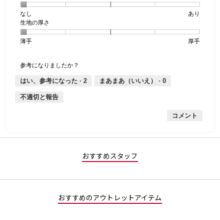
個
評
の
なし
星
5
生
あり
は
価
透
生地の厚さ
1
の
地
な
は
け
個
評
の
し
あ
感,
薄手
星
5
生
厚手
は
価
伸
り
平
1
の
地
な
は
縮
均
個
評
の
し
あ
性,
的
参考になりましたか？
は
価
厚
り
平
な
薄
は
さ,
均
評
はい、参考になった ·
2
まあまあ（いいえ） ·
0
手
厚
平
的
価
不適切と報告
手
均
な
は
的
評
星
コメント
な
価
1
評
は
／
価
星
5
は
1
で
星
／
す。
おすすめスタッフ
1
5
／
で
5
す。
で
おすすめのアウトレットアイテム
す。