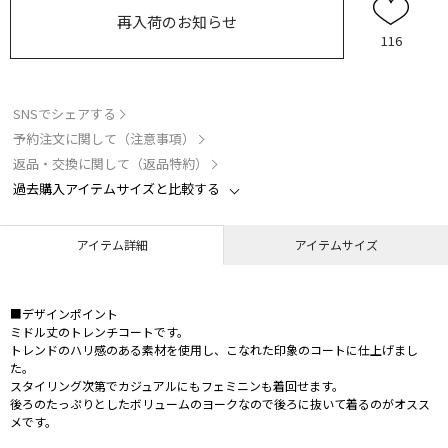
再入荷のお知らせ
116
SNSでシェアする
予約注文に関して（注意事項）
返品・交換に関して（返品特約）
過去購入アイテムサイズと比較する
アイテム詳細
アイテムサイズ
■デザインポイント
ミドル丈のトレンチコートです。
トレンドのハリ感のある素材を使用し、こなれた印象のコートに仕上げまし
た。
スタイリング次第でカジュアルにもフェミニンも着回せます。
後ろのたっぷりとしたボリュームのヨークなので後ろに抜いて着るのがオスス
メです。