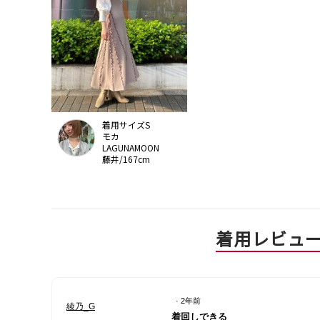
着用サイズS
モカ
LAGUNAMOON
藤井/167cm
着用レビュ
·
2年前
綾乃_G
星
着回しできる