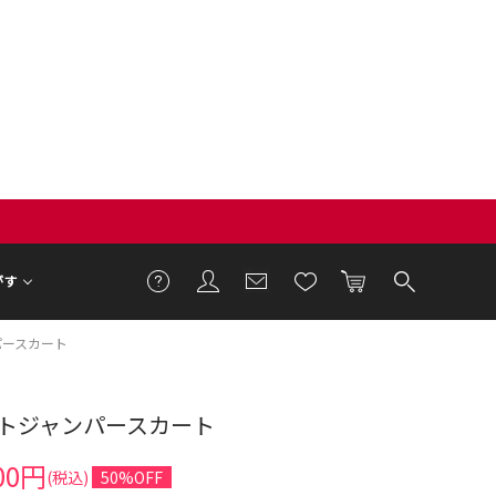
がす
パースカート
トジャンパースカート
1cm 着用サイズ S
00円
(税込)
50%OFF