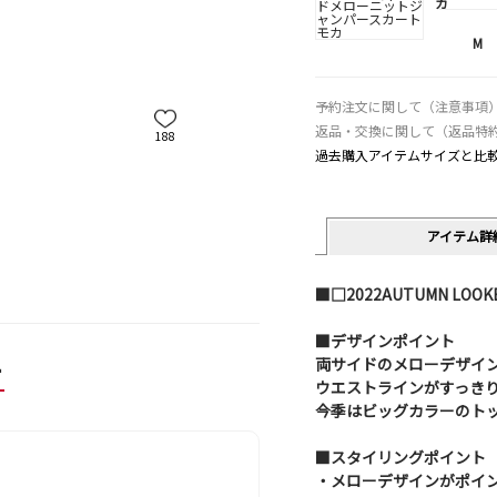
カ
M
予約注文に関して（注意事項
返品・交換に関して（返品特
188
過去購入アイテムサイズと比
アイテム詳
■□2022AUTUMN LO
■デザインポイント
ー
両サイドのメローデザイ
ウエストラインがすっき
今季はビッグカラーのト
■スタイリングポイント
・メローデザインがポイン