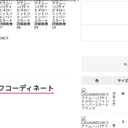
※
色
サイズ
フコーディネート
M
ブ
ラ
ッ
ク
S
モ