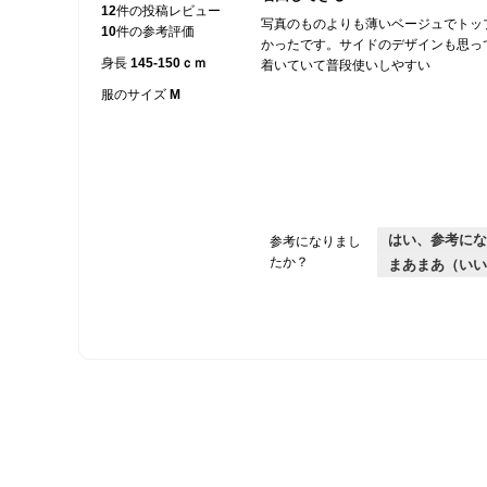
5
12
件の投稿レビュー
写真のものよりも薄いベージュでトッ
／
10
件の参考評価
かったです。サイドのデザインも思っ
5
身長
145-150ｃｍ
着いていて普段使いしやすい
個
で
服のサイズ
M
す。
はい、参考にな
参考になりまし
たか？
まあまあ（いい