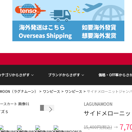
カテゴリからさがす
ブランドからさがす
価格・OFF率からさ
NAMOON（ラグナムーン）
ワンピース
ワンピース
サイドメローニットジャン
LAGUNAMOON
1
/
16
ズ S
サイドメローニッ
モデル身長 16
7,7
15,400円
(税込)
→