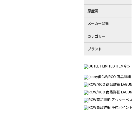
5
す。
で
原産国
す。
メーカー品番
カテゴリー
ブランド