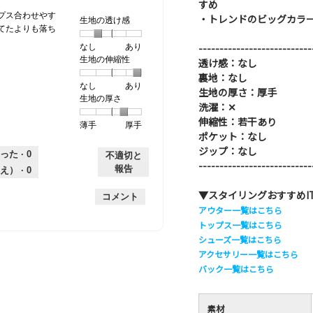
すめ
プス合わせやす
・トレンドのビッグカラー
生地の透け感
てたよりも落ち
---------------------------
なし
星
5
生
あり
生地の伸縮性
1
の
地
透け感：なし
個
評
の
裏地：なし
なし
星
5
生
あり
は
価
透
生地の厚さ：厚手
生地の厚さ
1
の
地
な
は
け
洗濯：✕
個
評
の
し
あ
感,
伸縮性：若干あり
薄手
星
5
生
厚手
は
価
伸
り
平
ポケット：なし
1
の
地
な
は
縮
均
ジップ：なし
個
評
の
し
あ
性,
的
った ·
0
不適切と
---------------------------
は
価
厚
り
平
な
報告
え） ·
0
薄
は
さ,
均
評
手
厚
平
的
価
▼スタイリングおすすめI
コメント
手
均
な
は
アウター一覧はこちら
的
評
星
トップス一覧はこちら
な
価
2
シューズ一覧はこちら
評
は
／
アクセサリー一覧はこちら
価
星
5
バック一覧はこちら
は
5
で
星
／
す。
4
5
素材
／
で