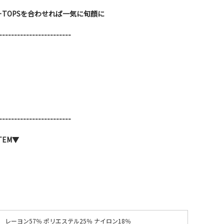
TOPSを合わせれば一気に旬顔に
------------------------
------------------------
TEM▼
レーヨン57％ ポリエステル25％ ナイロン18％