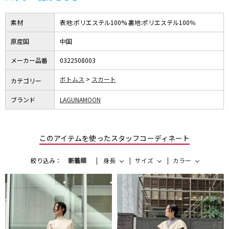
素材
表地:ポリエステル100% 裏地:ポリエステル100％
原産国
中国
メーカー品番
0322508003
ボトムス
スカート
カテゴリー
ブランド
LAGUNAMOON
このアイテムを使ったスタッフコーディネート
絞り込み：
新着順
身長
サイズ
カラー