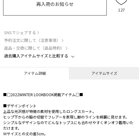
再入荷のお知らせ
127
SNSでシェアする
予約注文に関して（注意事項）
返品・交換に関して（返品特約）
過去購入アイテムサイズと比較する
アイテム詳細
アイテムサイズ
■□2022WINTER LOOKBOOK掲載アイテム□■
■デザインポイント
上品な光沢感が特徴の素材を使用したロングスカート。
ヒップ下からの脇の切替でフレアーを表現し脚のラインを綺麗に見せます。
シンプルなデザインなのでどんなトップスにも合わせやすくオンオフ着用いた
だけます。
Ｍサイズとの丈の差5cm。