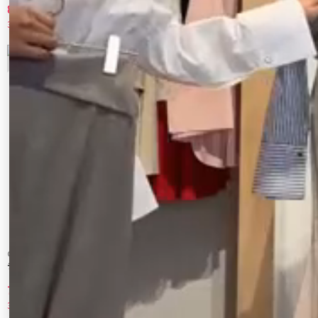
8,470 円
6,831 円
30%OFF
10%OFF
9
10
CALNAMUR
CALNAMUR
デニムミニスカート
トラペゾイドベルトツキミニＳＫ
7,315 円
9,405 円
30%OFF
10%OFF