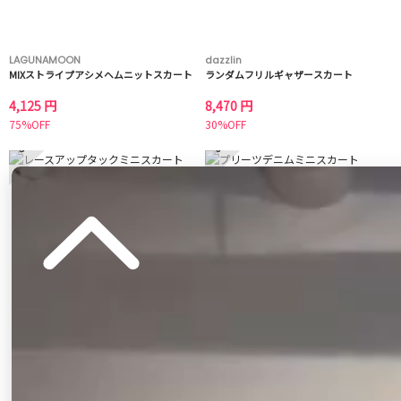
LAGUNAMOON
dazzlin
MIXストライプアシメヘムニットスカート
ランダムフリルギャザースカート
4,125 円
8,470 円
75%OFF
30%OFF
5
6