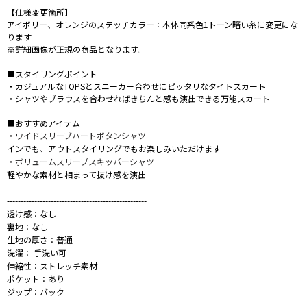
【仕様変更箇所】
アイボリー、オレンジのステッチカラー：本体同系色1トーン暗い糸に変更にな
ります
※詳細画像が正規の商品となります。
■スタイリングポイント
・カジュアルなTOPSとスニーカー合わせにピッタリなタイトスカート
・シャツやブラウスを合わせればきちんと感も演出できる万能スカート
■おすすめアイテム
・ワイドスリーブハートボタンシャツ
インでも、アウトスタイリングでもお楽しみいただけます
・ボリュームスリーブスキッパーシャツ
軽やかな素材と相まって抜け感を演出
---------------------------------------------------
透け感：なし
裏地：なし
生地の厚さ：普通
洗濯： 手洗い可
伸縮性：ストレッチ素材
ポケット：あり
ジップ：バック
---------------------------------------------------