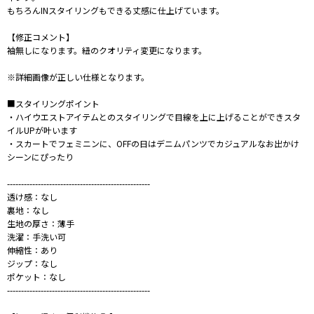
もちろんINスタイリングもできる丈感に仕上げています。
【修正コメント】
袖無しになります。紐のクオリティ変更になります。
※詳細画像が正しい仕様となります。
■スタイリングポイント
・ハイウエストアイテムとのスタイリングで目線を上に上げることができスタ
イルUPが叶います
・スカートでフェミニンに、OFFの日はデニムパンツでカジュアルなお出かけ
シーンにぴったり
---------------------------------------------------
透け感：なし
裏地：なし
生地の厚さ：薄手
洗濯：手洗い可
伸縮性：あり
ジップ：なし
ポケット：なし
---------------------------------------------------