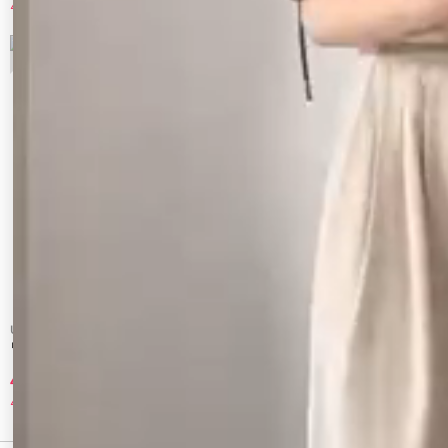
40%OFF
34%OFF
9
10
Ungrid
Ungrid
リボンデザインロングスリーブTee
FAITH別注 ヘンリーネックショートロング
スリーブTee
4,290 円
7,260 円
40%OFF
12%OFF