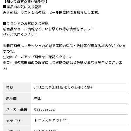
【知って得する便利機能◎ 】
■商品のお気に入り登録
再入荷時、ラスト１点の時、セール開始時にお知らせします。
■ブランドのお気に入り登録
新商品やセール情報など、いち早くお得な情報をゲット！
ぜひご活用ください！
※着用画像はフラッシュの加減で実際の製品と色味等が異なる場合がございま
すので、
生地のズームアップ画像をご確認ください。
※ご利用の端末画面の設定により実際の商品と色味が異なる場合がございま
す。
素材
ポリエステル85％ ポリウレタン15％
原産国
中国
メーカー品番
0325527002
トップス
カットソー
カテゴリー