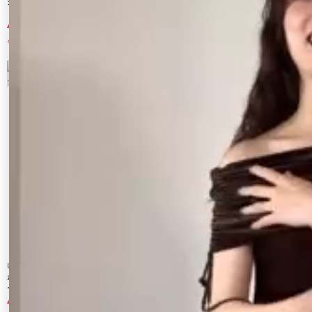
シアーフィットロングスリーブTee
フィットショートロングスリーブTee
4,950 円
3,630 円
40%OFF
40%OFF
7
8
Ungrid
Ungrid
ボートネックビックシルエットロングスリ
レイヤードデザインヘンリーロングスリー
ーブTee
ブTee
4,620 円
4,719 円