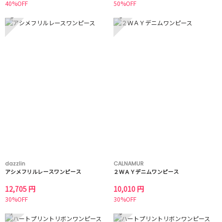
40%OFF
50%OFF
5
6
dazzlin
CALNAMUR
アシメフリルレースワンピース
２ＷＡＹデニムワンピース
12,705 円
10,010 円
30%OFF
30%OFF
7
8