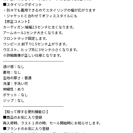
■スタイリングポイント
・別々でも着用できるのでスタイリングの幅が広がります
・ジャケットと合わせてオフィススタイルにも
【修正コメント】
カーディガン:袖幅2.5センチヒ太くなります。
アームホール1センチ大きくなります。
フロントホック固定します。
ワンピース:前下り1.5センチ上がります。
ウエスト、ヒップ共に3センチ小さくなります。
※詳細画像が正しい仕様となります。
---------------------------------------------------
透け感：なし
裏地：なし
生地の厚さ：普通
洗濯：手洗い可
伸縮性：あり
ポケット：なし
ジップ：なし
---------------------------------------------------
【知って得する便利機能◎ 】
■商品のお気に入り登録
再入荷時、ラスト１点の時、セール開始時にお知らせします。
■ブランドのお気に入り登録