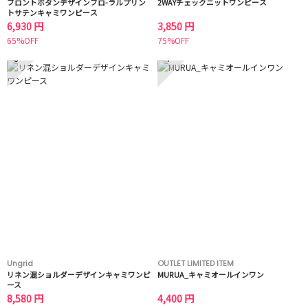
フロントボタンデザインフロ-ラルプリン
2WAYチェックニットワンピース
トサテンキャミワンピース
6,930 円
3,850 円
65%OFF
75%OFF
3
4
Ungrid
OUTLET LIMITED ITEM
リネン混ショルダーデザインキャミワンピ
MURUA_キャミオールインワン
ース
8,580 円
4,400 円