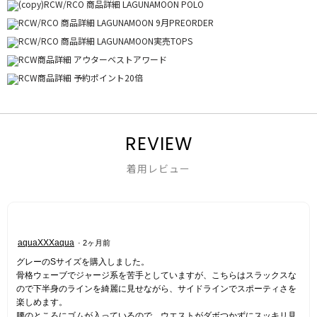
REVIEW
着用レビュー
星
aquaXXXaqua
·
2ヶ月前
5
グレーのSサイズを購入しました。
／
骨格ウェーブでジャージ系を苦手としていますが、こちらはスラックスな
5
ので下半身のラインを綺麗に見せながら、サイドラインでスポーティさを
個
楽しめます。
で
腰のところにゴムが入っているので、ウエストがダボつかずにスッキリ見
す。