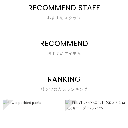
星
RECOMMEND STAFF
／
す。
3
5
／
で
おすすめスタッフ
5
す。
で
す。
RECOMMEND
おすすめアイテム
RANKING
パンツの人気ランキング
1
2