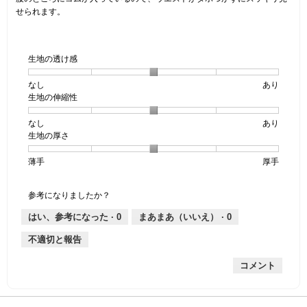
せられます。
生地の透け感
なし
星
5
生
あり
生地の伸縮性
1
の
地
個
評
の
なし
星
5
生
あり
は
価
透
生地の厚さ
1
の
地
な
は
け
個
評
の
し
あ
感,
薄手
星
5
生
厚手
は
価
伸
り
平
1
の
地
な
は
縮
均
個
評
の
し
あ
性,
的
参考になりましたか？
は
価
厚
り
平
な
薄
は
さ,
均
評
はい、参考になった ·
0
まあまあ（いいえ） ·
0
手
厚
平
的
価
不適切と報告
手
均
な
は
的
評
星
コメント
な
価
3
評
は
／
価
星
5
は
3
で