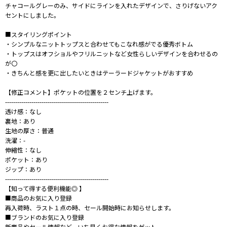
チャコールグレーのみ、サイドにラインを入れたデザインで、さりげないアク
セントにしました。
■スタイリングポイント
・シンプルなニットトップスと合わせてもこなれ感がでる優秀ボトム
・トップスはオフショルやフリルニットなど女性らしいデザインを合わせるの
が〇
・きちんと感を更に出したいときはテーラードジャケットがおすすめ
【修正コメント】ポケットの位置を２センチ上げます。
---------------------------------------------------
透け感：なし
裏地：あり
生地の厚さ：普通
洗濯：-
伸縮性：なし
ポケット：あり
ジップ：あり
---------------------------------------------------
【知って得する便利機能◎ 】
■商品のお気に入り登録
再入荷時、ラスト１点の時、セール開始時にお知らせします。
■ブランドのお気に入り登録
新商品やセール情報など、いち早くお得な情報をゲット