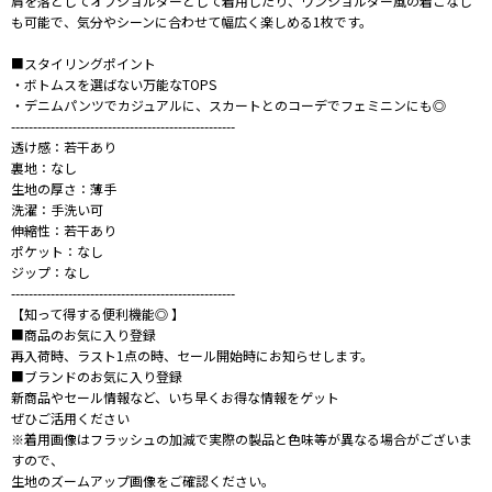
肩を落としてオフショルダーとして着用したり、ワンショルダー風の着こなし
も可能で、気分やシーンに合わせて幅広く楽しめる1枚です。
■スタイリングポイント
・ボトムスを選ばない万能なTOPS
・デニムパンツでカジュアルに、スカートとのコーデでフェミニンにも◎
---------------------------------------------------
透け感：若干あり
裏地：なし
生地の厚さ：薄手
洗濯：手洗い可
伸縮性：若干あり
ポケット：なし
ジップ：なし
---------------------------------------------------
【知って得する便利機能◎ 】
■商品のお気に入り登録
再入荷時、ラスト1点の時、セール開始時にお知らせします。
■ブランドのお気に入り登録
新商品やセール情報など、いち早くお得な情報をゲット
ぜひご活用ください
※着用画像はフラッシュの加減で実際の製品と色味等が異なる場合がございま
すので、
生地のズームアップ画像をご確認ください。