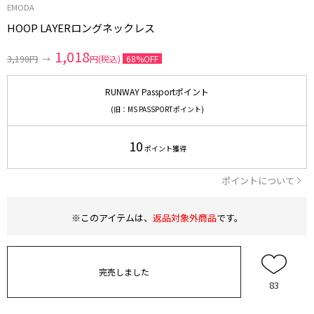
EMODA
HOOP LAYERロングネックレス
1,018
3,190円
→
円(税込)
68%OFF
RUNWAY Passportポイント
(旧：MS PASSPORTポイント)
10
ポイント獲得
ポイントについて
※このアイテムは、
返品対象外商品
です。
完売しました
83