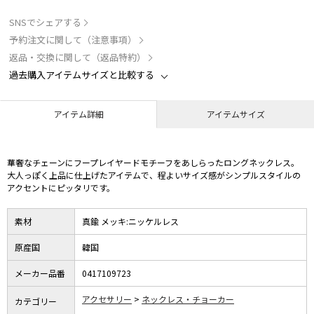
SNSでシェアする
予約注文に関して（注意事項）
返品・交換に関して（返品特約）
過去購入アイテムサイズと比較する
アイテム詳細
アイテムサイズ
華奢なチェーンにフープレイヤードモチーフをあしらったロングネックレス。
大人っぽく上品に仕上げたアイテムで、程よいサイズ感がシンプルスタイルの
アクセントにピッタリです。
素材
真鍮 メッキ:ニッケルレス
原産国
韓国
メーカー品番
0417109723
アクセサリー
ネックレス・チョーカー
カテゴリー