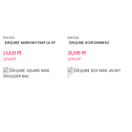
EMODA
EMODA
【VEQUM】NARROW STRAP CA OP
【VEQUM】BOXY DENIM BZ
13,020 円
20,590 円
20%OFF
10%OFF
5
6