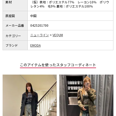
素材
（仮）表地：ポリエステル77％ レーヨン10％ ポリウ
レタン4％ 毛9％ 裏地：ポリエステル100％
原産国
中国
メーカー品番
0425201700
ニューライン
VEQUM
カテゴリー
ブランド
EMODA
このアイテムを使ったスタッフコーディネート