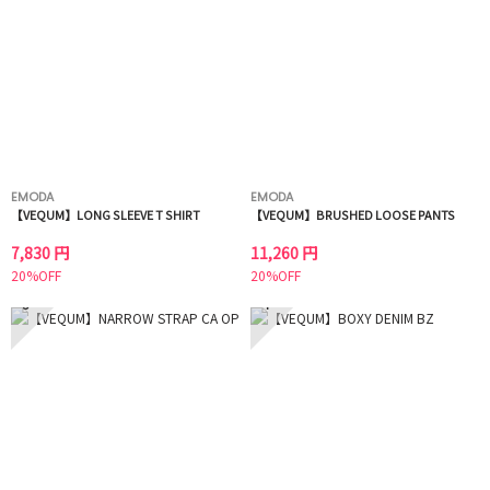
EMODA
EMODA
【VEQUM】LONG SLEEVE T SHIRT
【VEQUM】BRUSHED LOOSE PANTS
7,830 円
11,260 円
20%OFF
20%OFF
3
4