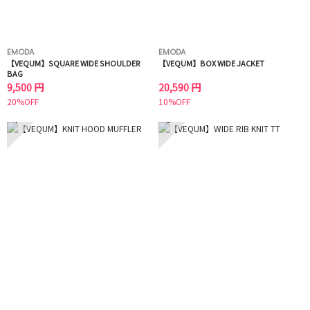
EMODA
EMODA
【VEQUM】SQUARE WIDE SHOULDER
【VEQUM】BOX WIDE JACKET
BAG
9,500 円
20,590 円
20%OFF
10%OFF
7
8