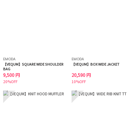
EMODA
EMODA
【VEQUM】SQUARE WIDE SHOULDER
【VEQUM】BOX WIDE JACKET
BAG
9,500 円
20,590 円
20%OFF
10%OFF
7
8