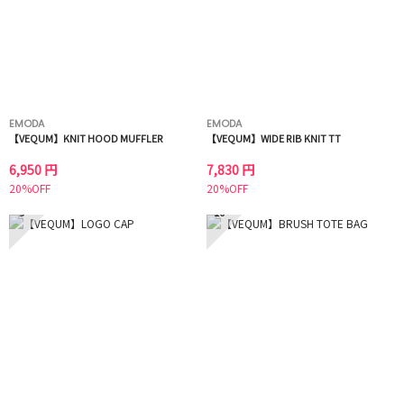
EMODA
EMODA
【VEQUM】KNIT HOOD MUFFLER
【VEQUM】WIDE RIB KNIT TT
6,950 円
7,830 円
20%OFF
20%OFF
9
10