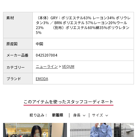
素材
（本体）GRY：ポリエステル63％ レーヨン34％ ポリウレ
タン3％ ／ BRN ポリエステル 57％レーヨン20％ウール
23％ （別布）ポリエステル60％綿35％ポリウレタン
5％
原産国
中国
メーカー品番
0425207004
ニューライン
VEQUM
カテゴリー
ブランド
EMODA
このアイテムを使ったスタッフコーディネート
絞り込み：
新着順
身長
サイズ