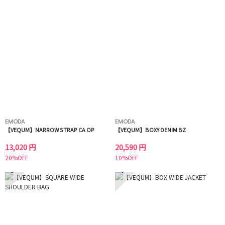
EMODA
EMODA
【VEQUM】NARROW STRAP CA OP
【VEQUM】BOXY DENIM BZ
13,020 円
20,590 円
20%OFF
10%OFF
5
6