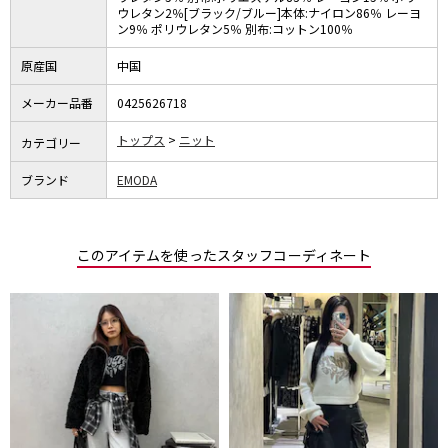
ウレタン2％[ブラック/ブルー]本体:ナイロン86％ レーヨ
ン9％ ポリウレタン5％ 別布:コットン100％
原産国
中国
メーカー品番
0425626718
トップス
ニット
カテゴリー
ブランド
EMODA
このアイテムを使ったスタッフコーディネート