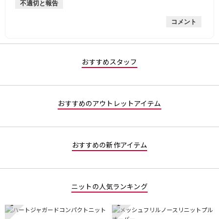
不適切と報告
手
均
な
は
的
評
星
コメント
な
価
1
評
は
／
価
星
5
は
5
で
星
／
す。
おすすめスタッフ
5
5
／
で
5
す。
で
おすすめのアウトレットアイテム
す。
おすすめの新作アイテム
ニットの人気ランキング
1
2