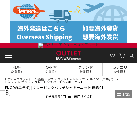
価格
OFF 率
ブランド
カテゴリ
から探す
から探す
から探す
から探す
レディースファッション通販トップ
アウトレットトップ
EMODA（エモダ）
トップス
ニット
クレーピングパッチシャギーニット
1
/
25
モデル身長 171cm 着用サイズ F