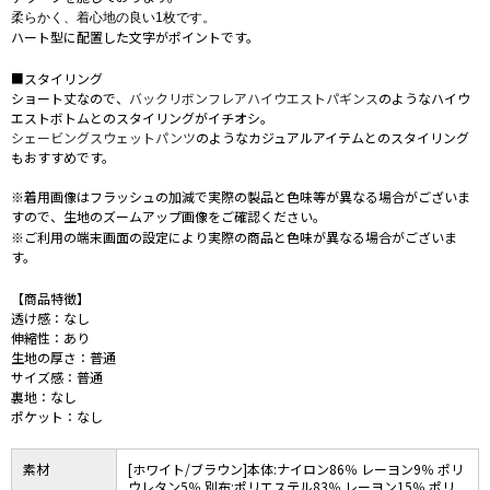
柔らかく、着心地の良い1枚です。
ハート型に配置した文字がポイントです。
■スタイリング
ショート丈なので、
バックリボンフレアハイウエストパギンス
のようなハイウ
エストボトムとのスタイリングがイチオシ。
シェービングスウェットパンツ
のようなカジュアルアイテムとのスタイリング
もおすすめです。
※着用画像はフラッシュの加減で実際の製品と色味等が異なる場合がございま
すので、生地のズームアップ画像をご確認ください。
※ご利用の端末画面の設定により実際の商品と色味が異なる場合がございま
す。
【商品特徴】
透け感：なし
伸縮性：あり
生地の厚さ：普通
サイズ感：普通
裏地：なし
ポケット：なし
素材
[ホワイト/ブラウン]本体:ナイロン86％ レーヨン9％ ポリ
ウレタン5％ 別布:ポリエステル83％ レーヨン15％ ポリ