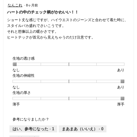
星
なんこれ
·
8ヶ月前
5
ハートの中のチェック柄がかわいい！！
／
5
ショート丈な感じですが、ハイウエストのジーンズと合わせて着た時に、
個
スタイルバカ盛れでさいこうです。
で
それと想像以上の暖かさです。
す。
ヒートテックが首元から見えちゃうのだけ注意です。
生地の透け感
なし
星
5
生
あり
生地の伸縮性
1
の
地
個
評
の
なし
星
5
生
あり
は
価
透
生地の厚さ
1
の
地
な
は
け
個
評
の
し
あ
感,
薄手
星
5
生
厚手
は
価
伸
り
平
1
の
地
な
は
縮
均
個
評
の
し
あ
性,
的
参考になりましたか？
は
価
厚
り
平
な
薄
は
さ,
均
評
はい、参考になった ·
1
まあまあ（いいえ） ·
0
手
厚
平
的
価