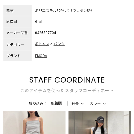
素材
ポリエステル92％ ポリウレタン8％
原産国
中国
メーカー品番
0426307704
ボトムス
パンツ
カテゴリー
ブランド
EMODA
STAFF COORDINATE
このアイテムを使ったスタッフコーディネート
絞り込み：
新着順
身長
カラー