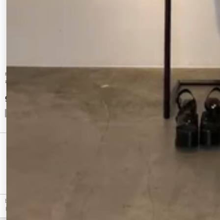
merry jenny
EMODA
キャンディーフリルパンツ
ルーズワイドツイルパンツ
9,900 円
11,880 円
CHECKED ITEM
最近チェックしたアイテム
EMODA（エモダ）のパンツ、ルーズリラックスパンツの商品詳細情報。カラーはホワイト、グ
レー、カーキから選べます。