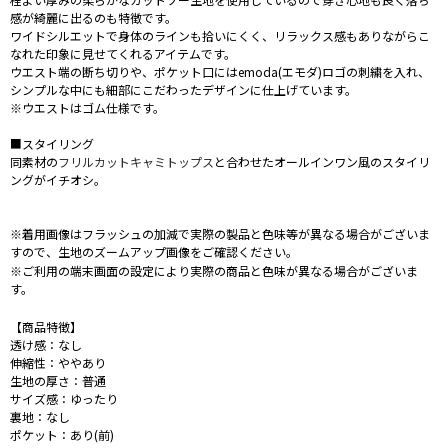
感が綺麗に出るのも特徴です。
ワイドシルエットで身体のラインも拾いにくく、リラックス感もありながらこ
なれた印象に見せてくれるアイテムです。
ウエスト端の断ち切りや、ポケット口にはemoda(エモダ)ロゴの刺繍を入れ、
シンプルな中にも細部にこだわったデザインに仕上げています。
※ウエストはゴム仕様です。
■スタイリング
同素材の
フリルカットキャミトップス
と合わせたオールインワン風のスタイリ
ングがイチオシ。
※着用画像はフラッシュの加減で実際の製品と色味等が異なる場合がございま
すので、生地のズームアップ画像をご確認ください。
※ご利用の端末画面の設定により実際の商品と色味が異なる場合がございま
す。
【商品特徴】
透け感：なし
伸縮性：ややあり
生地の厚さ：普通
サイズ感：ゆったり
裏地：なし
ポケット：あり(前)