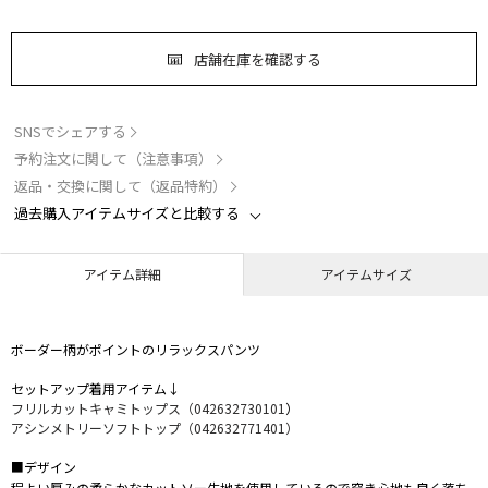
店舗在庫を確認する
SNSでシェアする
予約注文に関して（注意事項）
返品・交換に関して（返品特約）
過去購入アイテムサイズと比較する
アイテム詳細
アイテムサイズ
ボーダー柄がポイントのリラックスパンツ
セットアップ着用アイテム↓
フリルカットキャミトップス（042632730101
）
アシンメトリーソフトトップ（042632771401）
■デザイン
程よい厚みの柔らかなカットソー生地を使用しているので穿き心地も良く落ち