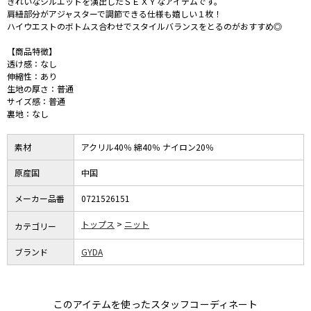
きれいなシルエットを演出したＳＥＸＹなアイテムです。
肩紐部分がアジャスターで調節できる仕様も嬉しい１枚！
ハイウエストのボトムス合わせでスタイルバランスをとるのがおすすめ◎
【商品特徴】
透け感：なし
伸縮性：あり
生地の厚さ：普通
サイズ感：普通
裏地：なし
素材
アクリル40％ 綿40％ ナイロン20％
原産国
中国
メーカー品番
0721526151
トップス
ニット
カテゴリー
ブランド
GYDA
このアイテムを使ったスタッフコーディネート