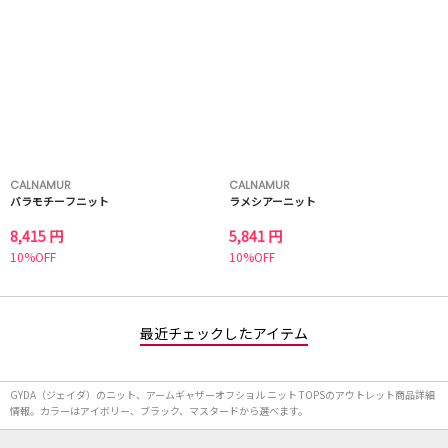
CALNAMUR
CALNAMUR
バラモチーフニット
ラメシアーニット
8,415 円
5,841 円
10%OFF
10%OFF
最近チェックしたアイテム
GYDA（ジェイダ）のニット、アームギャザーオフショル ニット TOPSのアウトレット商品詳細
情報。カラーはアイボリー、ブラック、マスタードから選べます。