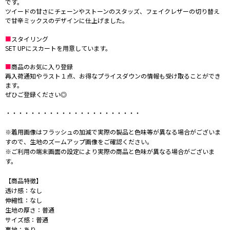
です。
ツイードの甘さにチェーンやストーンのスタッズ、フェイクレザーの切り替え
で甘辛ミックスのデザインに仕上げました。
■
スタイリング
SET UPにスカートを用意しています。
■
商品のお気に入り登録
再入荷通知やラスト１点、お得なプライスダウンの情報も受け取ることができ
ます。
ぜひご登録ください◎
・・・・・・・・・・・・・・・・・・・・・・
※着用画像はフラッシュの加減で実際の製品と色味等が異なる場合がございま
すので、生地のズームアップ画像をご確認ください。
※ご利用の端末画面の設定により実際の商品と色味が異なる場合がございま
す。
【商品特徴】
透け感：なし
伸縮性：なし
生地の厚さ：普通
サイズ感：普通
裏地：あり