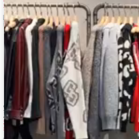
10%OFF
10%OFF
7
8
CALNAMUR
UN3D.
ファーカラーフェイクレザーモンスターブ
STRATUM LINE BZ
ルゾン
16,335 円
23,100 円
10%OFF
50%OFF
9
10