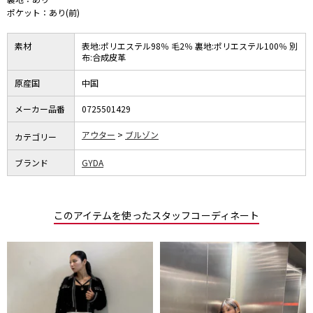
ポケット：あり(前)
素材
表地:ポリエステル98％ 毛2％ 裏地:ポリエステル100％ 別
布:合成皮革
原産国
中国
メーカー品番
0725501429
アウター
ブルゾン
カテゴリー
ブランド
GYDA
このアイテムを使ったスタッフコーディネート