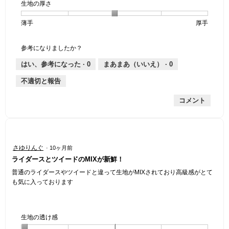
生地の厚さ
1
の
地
な
は
け
個
評
の
し
あ
感,
薄手
星
5
生
厚手
は
価
伸
り
平
1
の
地
な
は
縮
均
個
評
の
し
あ
性,
的
参考になりましたか？
は
価
厚
り
平
な
薄
は
さ,
均
評
はい、参考になった ·
0
まあまあ（いいえ） ·
0
手
厚
平
的
価
不適切と報告
手
均
な
は
的
評
星
コメント
な
価
3
評
は
／
価
星
5
は
3
で
星
／
す。
星
さゆりんぐ
·
10ヶ月前
3
5
5
ライダースとツイードのMIXが新鮮！
／
で
／
5
す。
5
普通のライダースやツイードと違って生地がMIXされており高級感がとて
で
個
も気に入っております
す。
で
す。
生地の透け感