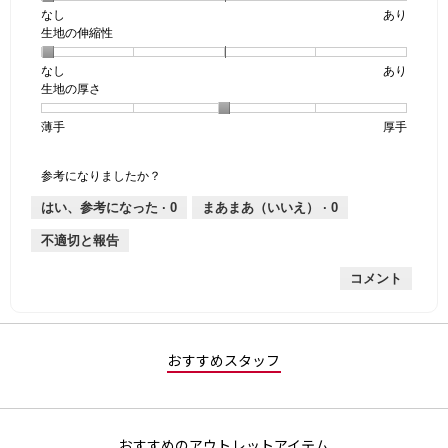
なし
星
5
生
あり
生地の伸縮性
1
の
地
個
評
の
なし
星
5
生
あり
は
価
透
生地の厚さ
1
の
地
な
は
け
個
評
の
し
あ
感,
薄手
星
5
生
厚手
は
価
伸
り
平
1
の
地
な
は
縮
均
個
評
の
し
あ
性,
的
参考になりましたか？
は
価
厚
り
平
な
薄
は
さ,
均
評
はい、参考になった ·
0
まあまあ（いいえ） ·
0
手
厚
平
的
価
不適切と報告
手
均
な
は
的
評
星
コメント
な
価
1
評
は
／
価
星
5
は
1
で
星
／
す。
おすすめスタッフ
3
5
／
で
5
す。
で
おすすめのアウトレットアイテム