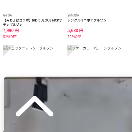
GYDA
EMODA
【みちょぱコラボ】RIDICULOUS MCPサ
シングルミニボアブルゾン
テンブルゾン
7,990 円
5,630 円
52%OFF
60%OFF
3
4
CALNAMUR
CALNAMUR