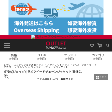
価格
OFF 率
ブランド
カテゴリ
から探す
から探す
から探す
から探す
レディースファッション通販トップ
アウトレットトップ
GYDA（ジェイダ）
アウター
ブルゾン
ラメツイードチェーンジャケット
1
/
16
モデル身長 167cm 着用サイズ F