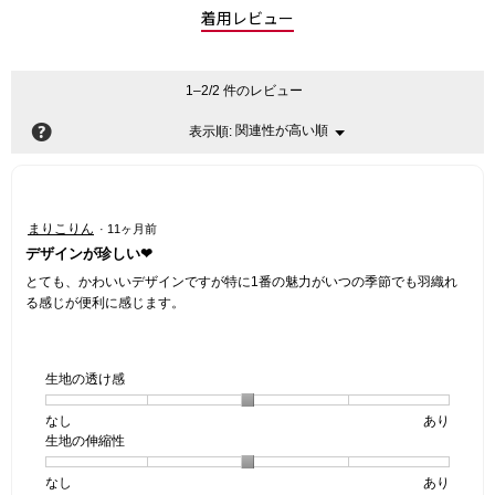
着用レビュー
1–2/2 件のレビュー
?
関連性が高い順
メ
表示順:
▼
ニ
ュ
ー
星
まりこりん
·
11ヶ月前
5
デザインが珍しい❤︎
／
5
とても、かわいいデザインですが特に1番の魅力がいつの季節でも羽織れ
個
る感じが便利に感じます。
で
す。
生地の透け感
なし
星
5
生
あり
生地の伸縮性
1
の
地
個
評
の
なし
星
5
生
あり
は
価
透