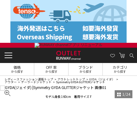
価格
OFF 率
ブランド
カテゴリ
から探す
から探す
から探す
から探す
レディースファッション通販トップ
アウトレットトップ
GYDA（ジェイダ）
アウター
テーラードジャケット
Symmetry GYDA GLITTERジャケット
1
/
24
モデル身長 160cm 着用サイズ F