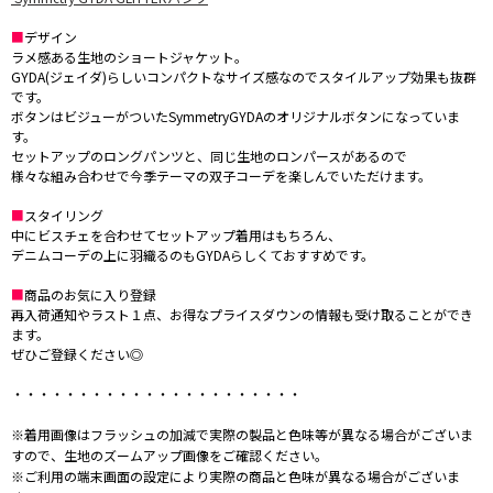
■
デザイン
ラメ感ある生地のショートジャケット。
GYDA(ジェイダ)らしいコンパクトなサイズ感なのでスタイルアップ効果も抜群
です。
ボタンはビジューがついたSymmetryGYDAのオリジナルボタンになっていま
す。
セットアップのロングパンツと、同じ生地のロンパースがあるので
様々な組み合わせで今季テーマの双子コーデを楽しんでいただけます。
■
スタイリング
中にビスチェを合わせてセットアップ着用はもちろん、
デニムコーデの上に羽織るのもGYDAらしくておすすめです。
■
商品のお気に入り登録
再入荷通知やラスト１点、お得なプライスダウンの情報も受け取ることができ
ます。
ぜひご登録ください◎
・・・・・・・・・・・・・・・・・・・・・・
※着用画像はフラッシュの加減で実際の製品と色味等が異なる場合がございま
すので、生地のズームアップ画像をご確認ください。
※ご利用の端末画面の設定により実際の商品と色味が異なる場合がございま