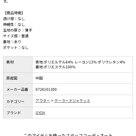
す。
【商品特徴】
透け感：なし
伸縮性：なし
生地の厚さ：薄手
サイズ感：普通
裏地：あり
ポケット：なし
素材
表地:ポリエルテル84％ レーヨン12％ ポリウレタン4％
裏地:ポリエステル100％
原産国
中国
メーカー品番
0726101300
アウター
テーラードジャケット
カテゴリー
ブランド
GYDA
このアイテムを使ったスタッフコーディネート