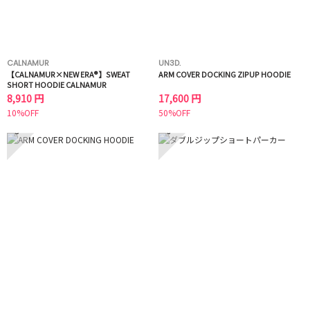
CALNAMUR
UN3D.
【CALNAMUR×NEW ERA®】SWEAT
ARM COVER DOCKING ZIPUP HOODIE
SHORT HOODIE CALNAMUR
8,910 円
17,600 円
10%OFF
50%OFF
5
6