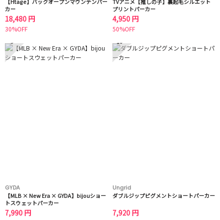
【Htage】バックオープンマウンテンパー
TVアニメ【推しの子】裏起毛シルエット
カー
プリントパーカー
18,480 円
4,950 円
30%OFF
50%OFF
9
10
GYDA
Ungrid
【MLB × New Era × GYDA】bijouショー
ダブルジップピグメントショートパーカー
トスウェットパーカー
7,990 円
7,920 円