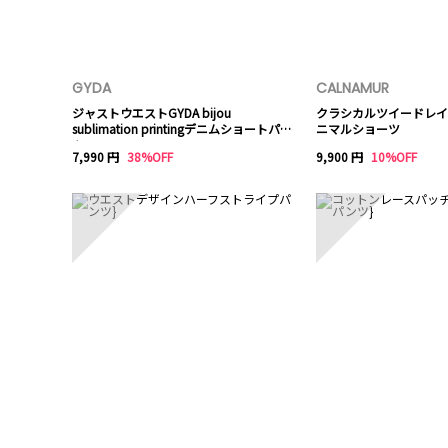
GYDA
CALNAMUR
ジャストウエストGYDA bijou
クラシカルツイードレイ
sublimation printingデニムショートパン
ニマルショーツ
ツ
7,990 円
38%OFF
9,900 円
10%OFF
6
7