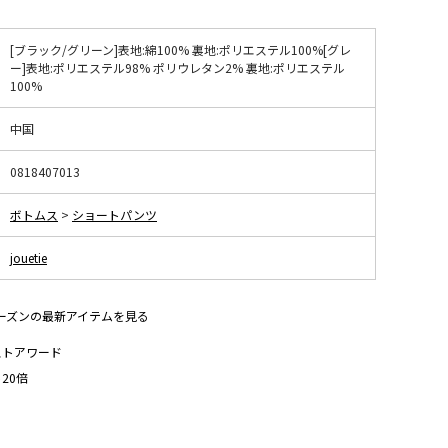
[ブラック/グリーン]表地:綿100% 裏地:ポリエステル100%[グレ
ー]表地:ポリエステル98% ポリウレタン2% 裏地:ポリエステル
100%
中国
0818407013
ボトムス
>
ショートパンツ
jouetie