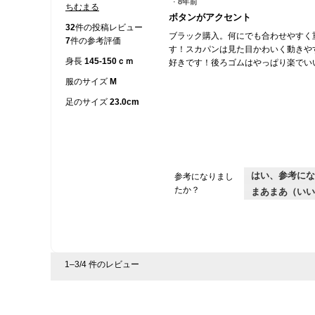
·
8年前
ちむまる
星
ボタンがアクセント
5
32
件の投稿レビュー
ブラック購入。何にでも合わせやすく
／
7
件の参考評価
す！スカパンは見た目かわいく動きや
5
身長
145-150ｃｍ
好きです！後ろゴムはやっぱり楽でい
個
で
服のサイズ
M
す。
足のサイズ
23.0cm
はい、参考にな
参考になりまし
たか？
まあまあ（いい
1–3/4 件のレビュー