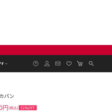
がす
カパン
90円
(税込)
51%OFF