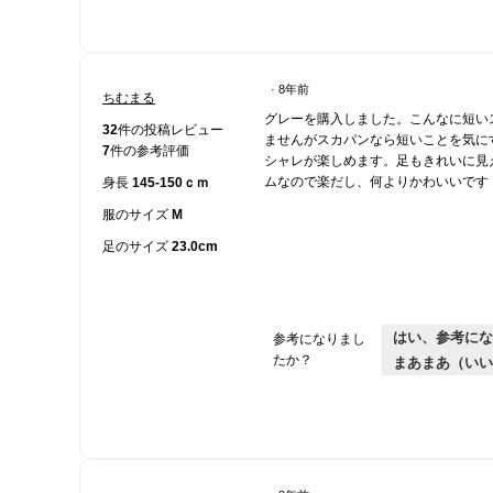
·
8年前
ちむまる
星
グレーを購入しました。こんなに短い
5
32
件の投稿レビュー
ませんがスカパンなら短いことを気に
／
7
件の参考評価
シャレが楽しめます。足もきれいに見
5
ムなので楽だし、何よりかわいいです
身長
145-150ｃｍ
個
で
服のサイズ
M
す。
足のサイズ
23.0cm
はい、参考にな
参考になりまし
たか？
まあまあ（いい