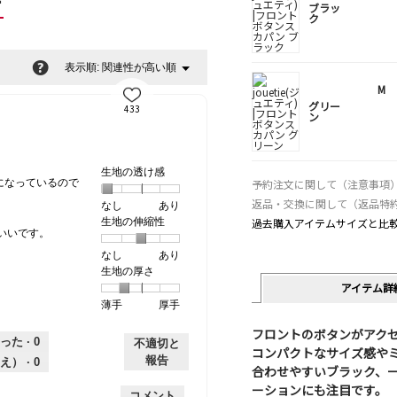
ー
ブラッ
ク
?
関連性が高い順
メ
表示順:
▼
ニ
M
ュ
グリー
433
ー
ン
生地の透け感
予約注文に関して（注意事項
になっているので
返品・交換に関して（返品特
なし
星
5
生
あり
過去購入アイテムサイズと比
生地の伸縮性
1
の
地
いいです。
個
評
の
なし
星
5
生
あり
は
価
透
生地の厚さ
1
の
地
な
は
け
アイテム詳
個
評
の
し
あ
感,
薄手
星
5
生
厚手
は
価
伸
り
平
1
の
地
な
は
縮
均
フロントのボタンがアク
個
評
の
し
あ
性,
的
った ·
0
不適切と
コンパクトなサイズ感や
は
価
厚
り
平
な
報告
え） ·
0
合わせやすいブラック、
薄
は
さ,
均
評
ーションにも注目です。
手
厚
平
的
価
コメント