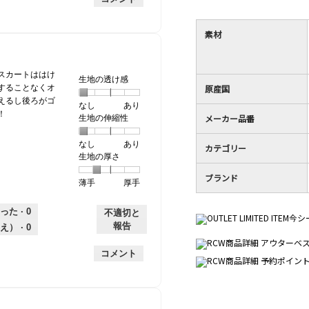
手
均
な
は
的
評
星
素材
な
価
1
評
は
／
価
星
5
は
3
で
スカートははけ
生地の透け感
星
／
す。
原産国
することなくオ
2
5
えるし後ろがゴ
なし
星
5
生
あり
／
で
！
メーカー品番
生地の伸縮性
1
の
地
5
す。
個
評
の
で
なし
星
5
生
あり
は
価
透
カテゴリー
す。
生地の厚さ
1
の
地
な
は
け
個
評
の
し
あ
感,
ブランド
薄手
星
5
生
厚手
は
価
伸
り
平
1
の
地
な
は
縮
均
個
評
の
し
あ
性,
的
った ·
0
不適切と
は
価
厚
り
平
な
報告
え） ·
0
薄
は
さ,
均
評
手
厚
平
的
価
コメント
手
均
な
は
的
評
星
な
価
1
評
は
／