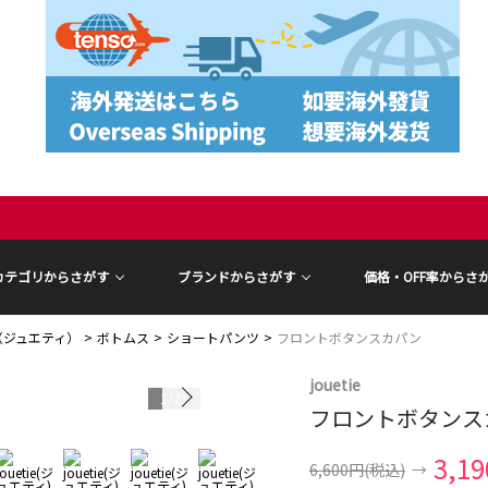
カテゴリからさがす
ブランドからさがす
価格・OFF率からさ
ie（ジュエティ）
ボトムス
ショートパンツ
フロントボタンスカパン
jouetie
1
/
21
フロントボタンス
3,1
6,600円
(税込)
→