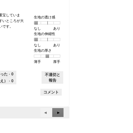
価
星
5
は
1
で
星
／
す。
重宝していま
生地の透け感
2
5
すいところが大
／
で
いです。
なし
星
5
生
あり
5
す。
生地の伸縮性
1
の
地
で
個
評
の
す。
なし
星
5
生
あり
は
価
透
生地の厚さ
1
の
地
な
は
け
個
評
の
し
あ
感,
薄手
星
5
生
厚手
は
価
伸
り
平
1
の
地
な
は
縮
均
個
評
の
し
あ
性,
的
った ·
0
不適切と
は
価
厚
り
平
な
報告
え） ·
0
薄
は
さ,
均
評
手
厚
平
的
価
コメント
手
均
な
は
的
評
星
な
価
1
前
◄
次
►
評
は
／
へ
価
へ
星
5
は
Reviews
1
Reviews
で
星
／
す。