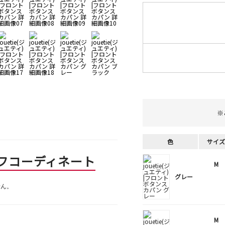
※
色
サイズ
フコーディネート
M
グレー
せん。
M