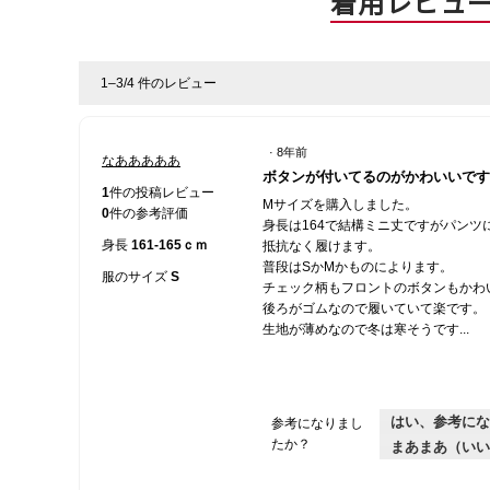
着用レビュ
1–3/4 件のレビュー
·
8年前
なあああああ
星
ボタンが付いてるのがかわいいです
4
1
件の投稿レビュー
Mサイズを購入しました。
／
0
件の参考評価
身長は164で結構ミニ丈ですがパンツ
5
身長
161-165ｃｍ
抵抗なく履けます。
個
普段はSかMかものによります。
で
服のサイズ
S
チェック柄もフロントのボタンもかわ
す。
後ろがゴムなので履いていて楽です。
生地が薄めなので冬は寒そうです...
はい、参考にな
参考になりまし
たか？
まあまあ（いい