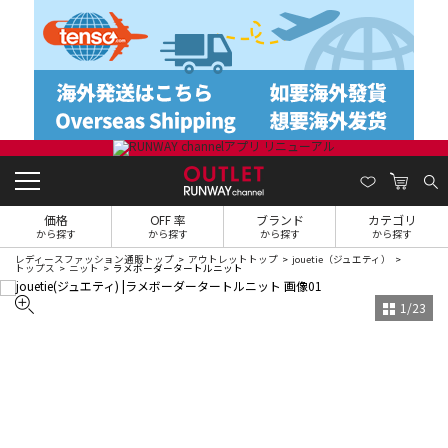
価格
OFF 率
ブランド
カテゴリ
から探す
から探す
から探す
から探す
レディースファッション通販トップ
アウトレットトップ
jouetie（ジュエティ）
トップス
ニット
ラメボーダータートルニット
1
/
23