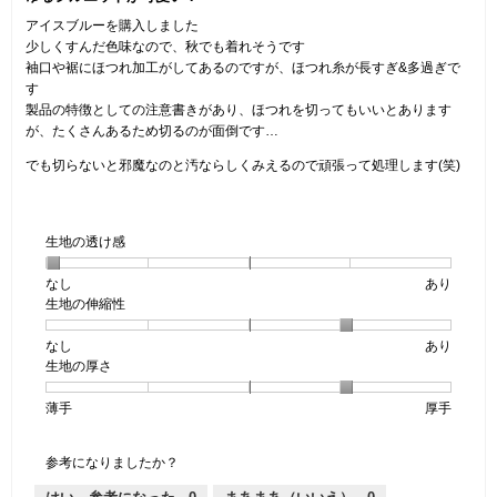
／
5
す。
5
アイスブルーを購入しました
で
個
少しくすんだ色味なので、秋でも着れそうです
す。
で
袖口や裾にほつれ加工がしてあるのですが、ほつれ糸が長すぎ&多過ぎで
す。
す
製品の特徴としての注意書きがあり、ほつれを切ってもいいとあります
が、たくさんあるため切るのが面倒です…
でも切らないと邪魔なのと汚ならしくみえるので頑張って処理します(笑)
生地の透け感
なし
星
5
生
あり
生地の伸縮性
1
の
地
個
評
の
なし
星
5
生
あり
は
価
透
生地の厚さ
1
の
地
な
は
け
個
評
の
し
あ
感,
薄手
星
5
生
厚手
は
価
伸
り
平
1
の
地
な
は
縮
均
個
評
の
し
あ
性,
的
参考になりましたか？
は
価
厚
り
平
な
薄
は
さ,
均
評