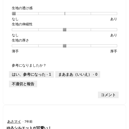
生地の透け感
なし
星
5
生
あり
生地の伸縮性
1
の
地
個
評
の
なし
星
5
生
あり
は
価
透
生地の厚さ
1
の
地
な
は
け
個
評
の
し
あ
感,
薄手
星
5
生
厚手
は
価
伸
り
平
1
の
地
な
は
縮
均
個
評
の
し
あ
性,
的
参考になりましたか？
は
価
厚
り
平
な
薄
は
さ,
均
評
はい、参考になった ·
1
まあまあ（いいえ） ·
0
手
厚
平
的
価
不適切と報告
手
均
な
は
的
評
星
コメント
な
価
1
評
は
／
価
星
5
は
3
で
星
／
す。
星
あさマイ
·
7年前
3
5
4
ゆるシルエットが可愛い！
／
で