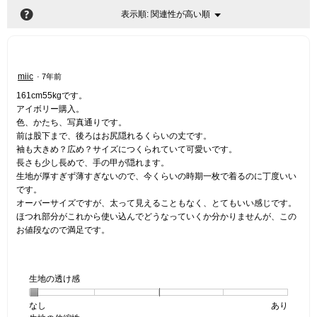
?
関連性が高い順
メ
表示順:
▼
ニ
ュ
ー
星
miic
·
7年前
4
161cm55kgです。
／
アイボリー購入。
5
色、かたち、写真通りです。
個
前は股下まで、後ろはお尻隠れるくらいの丈です。
で
袖も大きめ？広め？サイズにつくられていて可愛いです。
す。
長さも少し長めで、手の甲が隠れます。
生地が厚すぎず薄すぎないので、今くらいの時期一枚で着るのに丁度いい
です。
オーバーサイズですが、太って見えることもなく、とてもいい感じです。
ほつれ部分がこれから使い込んでどうなっていくか分かりませんが、この
お値段なので満足です。
生地の透け感
なし
星
5
生
あり