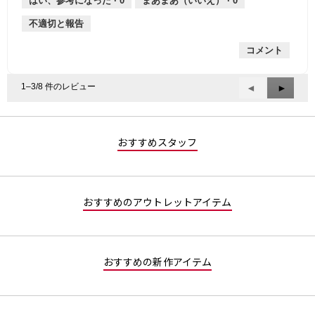
はい、参考になった ·
0
まあまあ（いいえ） ·
0
手
厚
平
的
価
不適切と報告
手
均
な
は
的
評
星
コメント
な
価
1
評
は
／
価
星
5
1–3/8 件のレビュー
前
◄
次
►
は
4
で
へ
へ
星
／
す。
Reviews
Review
4
5
／
で
おすすめスタッフ
5
す。
で
す。
おすすめのアウトレットアイテム
おすすめの新作アイテム