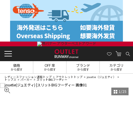
価格
OFF 率
ブランド
カテゴリ
から探す
から探す
から探す
から探す
レディースファッション通販トップ
アウトレットトップ
jouetie（ジュエティ）
トップス
パーカー
スリットBIGフーディー
1
/
25