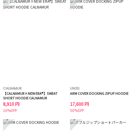
CALNAMUR
UN3D.
【CALNAMUR×NEW ERA®】SWEAT
ARM COVER DOCKING ZIPUP HOODIE
SHORT HOODIE CALNAMUR
8,910 円
17,600 円
10%OFF
50%OFF
5
6