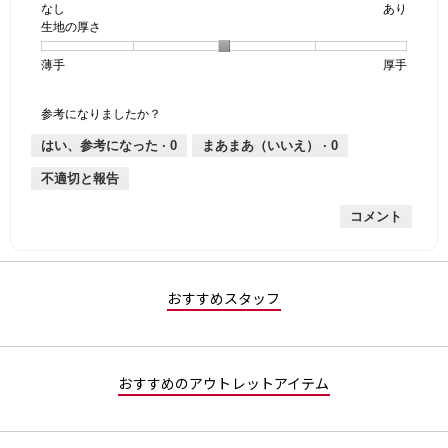
なし
星
5
生
あり
は
価
透
生地の厚さ
1
の
地
な
は
け
個
評
の
し
あ
感,
薄手
星
5
生
厚手
は
価
伸
り
平
1
の
地
な
は
縮
均
個
評
の
し
あ
性,
的
参考になりましたか？
は
価
厚
り
平
な
薄
は
さ,
均
評
はい、参考になった ·
0
まあまあ（いいえ） ·
0
手
厚
平
的
価
不適切と報告
手
均
な
は
的
評
星
コメント
な
価
1
評
は
／
価
星
5
は
5
で
星
／
す。
おすすめスタッフ
3
5
／
で
5
す。
で
おすすめのアウトレットアイテム
す。