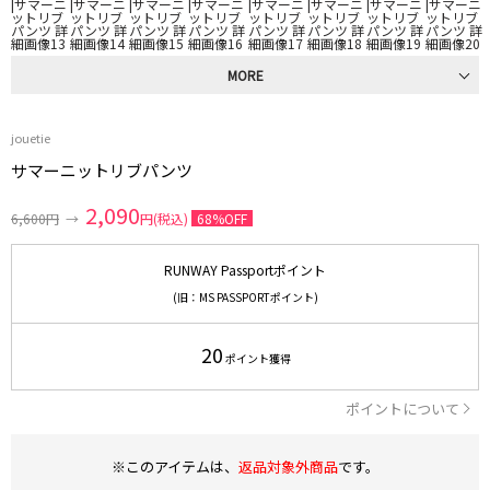
MORE
jouetie
サマーニットリブパンツ
2,090
6,600円
→
円(税込)
68%OFF
RUNWAY Passportポイント
(旧：MS PASSPORTポイント)
20
ポイント獲得
ポイントについて
※このアイテムは、
返品対象外商品
です。