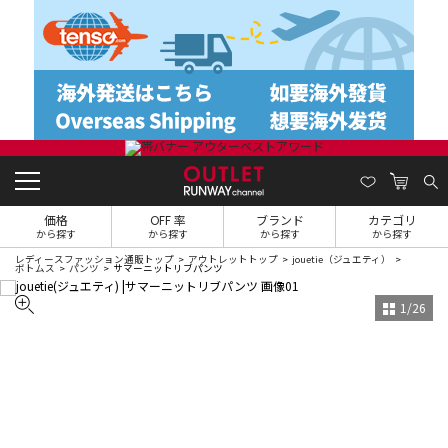
価格
OFF 率
ブランド
カテゴリ
から探す
から探す
から探す
から探す
レディースファッション通販トップ
アウトレットトップ
jouetie（ジュエティ）
ボトムス
パンツ
サマーニットリブパンツ
1
/
26