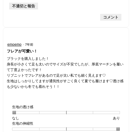
手
厚
平
的
価
不適切と報告
手
均
な
は
的
評
星
コメント
な
価
1
評
は
／
価
星
5
は
3
で
星
／
す。
星
emoemo
·
7年前
3
5
4
フレアが可愛い！
／
で
／
5
す。
5
ブラックを購入しました！
で
個
身長が小さくて足も太いのでサイズが不安でしたが、厚底マーチンを履い
す。
で
て丁度よかったです！
す。
リブニットでフレアがあるので足が太い私でも細く見えます♡
生地はしっかりしてますが通気性がすごく良くて夏でも履けます♡透け感
も少ないから冬でも着れそう！！
生地の透け感
なし
星
5
生
あり
生地の伸縮性
1
の
地
個
評
の