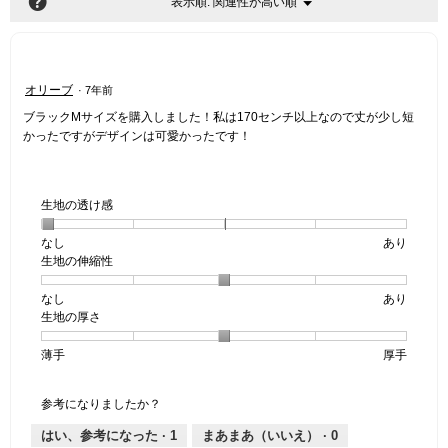
?
関連性が高い順
メ
表示順:
▼
ニ
ュ
ー
星
オリーブ
·
7年前
5
ブラックMサイズを購入しました！私は170センチ以上なので丈が少し短
／
かったですがデザインは可愛かったです！
5
個
で
す。
生地の透け感
なし
星
5
生
あり
生地の伸縮性
1
の
地
個
評
の
なし
星
5
生
あり
は
価
透
生地の厚さ
1
の
地
な
は
け
個
評
の
し
あ
感,
薄手
星
5
生
厚手
は
価
伸
り
平
1
の
地
な
は
縮
均
個
評
の
し
あ
性,
的
参考になりましたか？
は
価
厚
り
平
な
薄
は
さ,
均
評
はい、参考になった ·
1
まあまあ（いいえ） ·
0