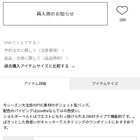
再入荷のお知らせ
288
SNSでシェアする
予約注文に関して（注意事項）
返品・交換に関して（返品特約）
過去購入アイテムサイズと比較する
アイテム詳細
アイテムサイズ
今シーズン大注目のPVC素材のポシェット型バッグ。
配色のパイピングはjouetieならではの色使い。
ショルダーベルトはウエストにも引っ掛けられる2WAYタイプで機能的です。。
ぱきっとした色使いがキャッチーでスタイリングのワンポイントにおすすめで
す。