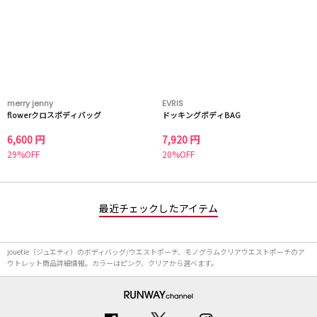
merry jenny
EVRIS
flowerクロスボディバッグ
ドッキングボディBAG
6,600 円
7,920 円
29%OFF
20%OFF
最近チェックしたアイテム
jouetie（ジュエティ）のボディバッグ/ウエストポーチ、モノグラムクリアウエストポーチのア
ウトレット商品詳細情報。カラーはピンク、クリアから選べます。