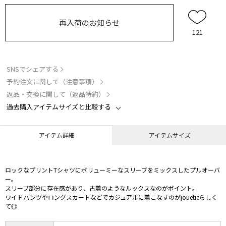
再入荷のお知らせ
121
SNSでシェアする
予約注文に関して（注意事項）
返品・交換に関して（返品特約）
過去購入アイテムサイズと比較する
アイテム詳細
アイテムサイズ
ロックなプリントTシャツにボリューミーなスリーブをミックスしたプルオーバ
ー。
スリーブ部分に存在感があり、古着のようなルックスなのがポイント。
ワイドパンツやロングスカートなどでカジュアルに着こなすのがjouetieらしく
て◎