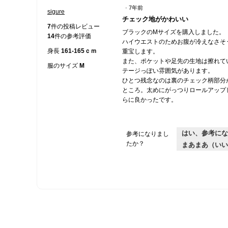
·
7年前
sigure
星
チェック地がかわいい
3
7
件の投稿レビュー
ブラックのMサイズを購入しました。
／
14
件の参考評価
ハイウエストのためお腹が冷えなさそ
5
身長
161-165ｃｍ
重宝します。
個
また、ポケットや足先の生地は擦れて
で
服のサイズ
M
テージっぽい雰囲気があります。
す。
ひとつ残念なのは裏のチェック柄部分が
ところ。太めにがっつりロールアップ
らに良かったです。
はい、参考にな
参考になりまし
たか？
まあまあ（いい