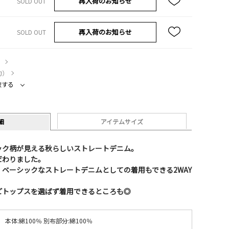
再入荷のお知らせ
SOLD OUT
再入荷のお知らせ
SOLD OUT
）
約）
較する
細
アイテムサイズ
ック柄が見える秋らしいストレートデニム。
だわりました。
ベーシックなストレートデニムとしての着用もできる2WAY
どトップスを選ばず着用できるところも◎
本体:綿100％ 別布部分:綿100％