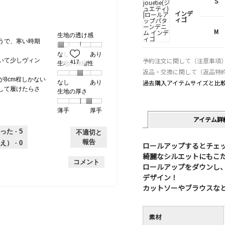
S
インデ
ィゴ
M
生地の透け感
うで、寒い時期
なし
星
5
生
あり
予約注文に関して（注意事項
いて少しヴィン
417
生地の伸縮性
1
の
地
返品・交換に関して（返品特
個
評
の
8cm程しかない
過去購入アイテムサイズと比
なし
星
5
生
あり
は
価
透
して履けたらさ
生地の厚さ
1
の
地
な
は
け
個
評
の
し
あ
感,
薄手
星
5
生
厚手
は
価
伸
り
平
アイテム詳
1
の
地
な
は
縮
均
個
評
の
し
あ
性,
的
った ·
5
不適切と
は
価
厚
り
平
な
報告
え） ·
0
ロールアップするとチェ
薄
は
さ,
均
評
綺麗なシルエットにもこ
手
厚
平
的
価
コメント
ロールアップをダウンし、
手
均
な
は
デザイン！
的
評
星
カットソーやブラウスな
な
価
1
評
は
／
価
星
5
は
素材
3
で