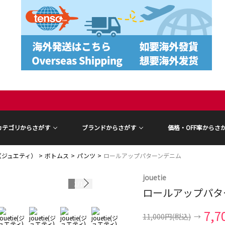
カテゴリからさがす
ブランドからさがす
価格・OFF率からさ
ie（ジュエティ）
ボトムス
パンツ
ロールアップパターンデニム
jouetie
1
/
14
ロールアップパタ
7,7
11,000円
(税込)
→