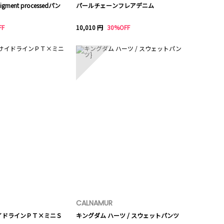
ent processedパン
パールチェーンフレアデニム
FF
10,010 円
30%OFF
10
CALNAMUR
イドラインＰＴ×ミニＳ
キングダム ハーツ / スウェットパンツ