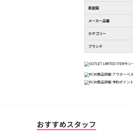
星
／
す。
4
5
原産国
／
で
5
す。
メーカー品番
で
す。
カテゴリー
ブランド
おすすめスタッフ