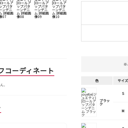
※
フコーディネート
色
サイズ
せん。
S
ブラッ
ク
ー
M