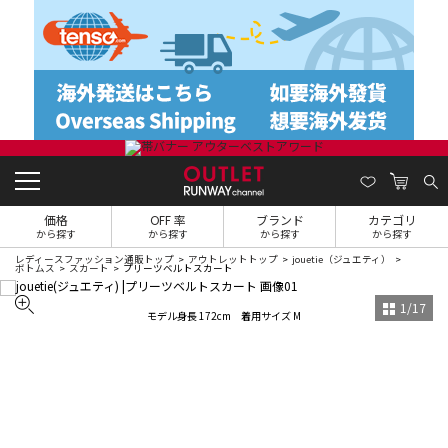
価格
OFF 率
ブランド
カテゴリ
から探す
から探す
から探す
から探す
レディースファッション通販トップ
アウトレットトップ
jouetie（ジュエティ）
ボトムス
スカート
プリーツベルトスカート
1
/
17
モデル身長 172cm 着用サイズ M