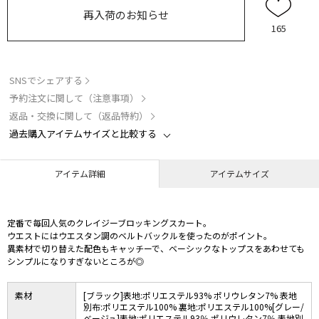
再入荷のお知らせ
165
SNSでシェアする
予約注文に関して（注意事項）
返品・交換に関して（返品特約）
過去購入アイテムサイズと比較する
アイテム詳細
アイテムサイズ
定番で毎回人気のクレイジーブロッキングスカート。
ウエストにはウエスタン調のベルトバックルを使ったのがポイント。
異素材で切り替えた配色もキャッチーで、ベーシックなトップスをあわせても
シンプルになりすぎないところが◎
素材
[ブラック]表地:ポリエステル93% ポリウレタン7% 表地
別布:ポリエステル100% 裏地:ポリエステル100%[グレー/
ベージュ]表地:ポリエステル93％ ポリウレタン7％ 表地別