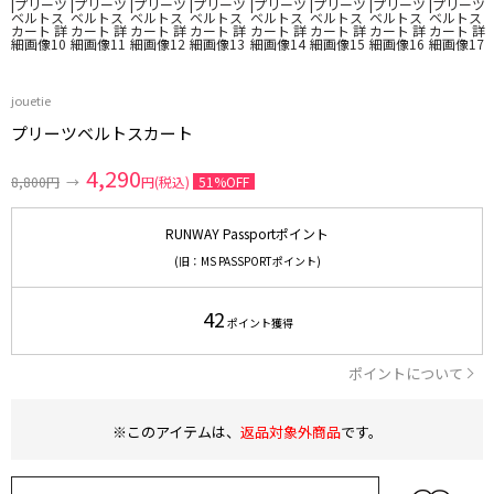
jouetie
プリーツベルトスカート
4,290
8,800円
→
円(税込)
51%OFF
RUNWAY Passportポイント
(旧：MS PASSPORTポイント)
42
ポイント獲得
ポイントについて
※このアイテムは、
返品対象外商品
です。