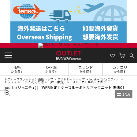
価格
OFF 率
ブランド
カテゴリ
から探す
から探す
から探す
から探す
レディースファッション通販トップ
アウトレットトップ
jouetie（ジュエティ）
トップス
トップス/その他
【WEB限定】シースルーボトルネックニット
1
/
16