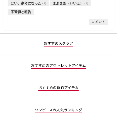
薄
は
さ,
均
評
はい、参考になった ·
0
まあまあ（いいえ） ·
0
手
厚
平
的
価
不適切と報告
手
均
な
は
的
評
星
コメント
な
価
2
評
は
／
価
星
5
は
1
で
星
／
す。
おすすめスタッフ
1
5
／
で
5
す。
で
おすすめのアウトレットアイテム
す。
おすすめの新作アイテム
ワンピースの人気ランキング