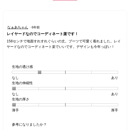
星
なぁあちゃん
·
6年前
4
レイヤードなのでコーディネート楽です！
／
5
158センチで地面すれすれぐらいの丈。ブーツで可愛く着れました。レイ
個
ヤードなのでコーディネート楽でいいです。デザインも今年っぽい！
で
す。
生地の透け感
なし
星
5
生
あり
生地の伸縮性
1
の
地
個
評
の
なし
星
5
生
あり
は
価
透
生地の厚さ
1
の
地
な
は
け
個
評
の
し
あ
感,
薄手
星
5
生
厚手
は
価
伸
り
平
1
の
地
な
は
縮
均
個
評
の
し
あ
性,
的
参考になりましたか？
は
価
厚
り
平
な