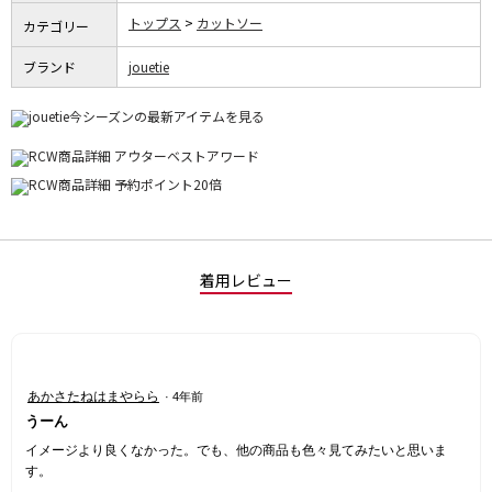
トップス
カットソー
カテゴリー
ブランド
jouetie
着用レビュー
星
あかさたねはまやらら
·
4年前
3
うーん
／
5
イメージより良くなかった。でも、他の商品も色々見てみたいと思いま
個
す。
で