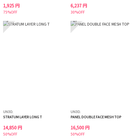
1,925 円
6,237 円
75%OFF
30%OFF
9
10
UN3D.
UN3D.
STRATUM LAYER LONG T
PANEL DOUBLE FACE MESH TOP
14,850 円
16,500 円
50%OFF
50%OFF