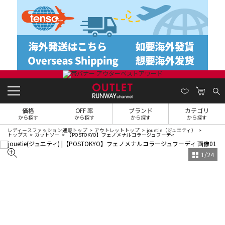
価格
OFF 率
ブランド
カテゴリ
から探す
から探す
から探す
から探す
レディースファッション通販トップ
アウトレットトップ
jouetie（ジュエティ）
トップス
カットソー
【POSTOKYO】フェノメナルコラージュフーディ
1
/
24