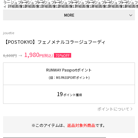
MORE
jouetie
【POSTOKYO】フェノメナルコラージュフーディ
1,980
6,600円
→
円(税込)
70%OFF
RUNWAY Passportポイント
(旧：MS PASSPORTポイント)
19
ポイント獲得
ポイントについて
※このアイテムは、
返品対象外商品
です。