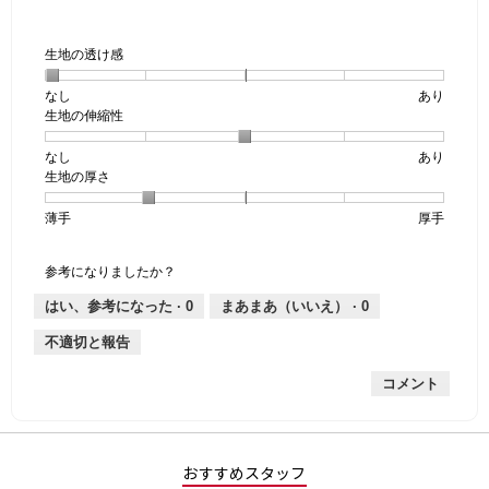
す。
生地の透け感
なし
星
5
生
あり
生地の伸縮性
1
の
地
個
評
の
なし
星
5
生
あり
は
価
透
生地の厚さ
1
の
地
な
は
け
個
評
の
し
あ
感,
薄手
星
5
生
厚手
は
価
伸
り
平
1
の
地
な
は
縮
均
個
評
の
し
あ
性,
的
参考になりましたか？
は
価
厚
り
平
な
薄
は
さ,
均
評
はい、参考になった ·
0
まあまあ（いいえ） ·
0
手
厚
平
的
価
不適切と報告
手
均
な
は
的
評
星
コメント
な
価
1
評
は
／
価
星
5
は
3
で
星
／
す。
おすすめスタッフ
2
5