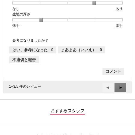
個
評
の
なし
星
5
生
あり
は
価
透
生地の厚さ
1
の
地
な
は
け
個
評
の
し
あ
感,
薄手
星
5
生
厚手
は
価
伸
り
平
1
の
地
な
は
縮
均
個
評
の
し
あ
性,
的
参考になりましたか？
は
価
厚
り
平
な
薄
は
さ,
均
評
はい、参考になった ·
0
まあまあ（いいえ） ·
0
手
厚
平
的
価
不適切と報告
手
均
な
は
的
評
星
コメント
な
価
5
評
は
／
価
星
5
1–3/5 件のレビュー
前
◄
次
►
は
4
で
へ
へ
星
／
す。
Reviews
Review
2
5
／
で
おすすめスタッフ
5
す。
で
す。