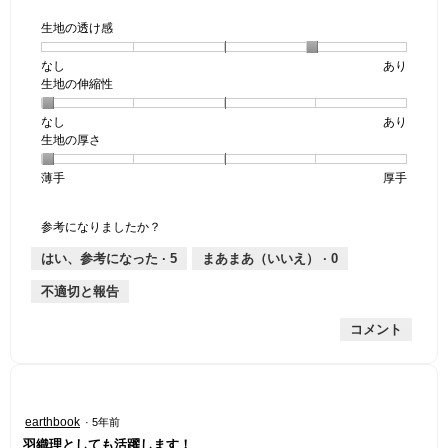
生地の透け感
なし
星
5
生
あり
生地の伸縮性
1
の
地
個
評
の
なし
星
5
生
あり
は
価
透
生地の厚さ
1
の
地
な
は
け
個
評
の
し
あ
感,
薄手
星
5
生
厚手
は
価
伸
り
平
1
の
地
な
は
縮
均
個
評
の
し
あ
性,
的
参考になりましたか？
は
価
厚
り
平
な
薄
は
さ,
均
評
はい、参考になった ·
5
まあまあ（いいえ） ·
0
手
厚
平
的
価
不適切と報告
手
均
な
は
的
評
星
コメント
な
価
4
評
は
／
価
星
5
は
1
で
星
／
す。
星
earthbook
·
5年前
1
5
5
羽織理としても活躍します！
／
で