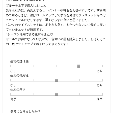
／
5
す。
5
ブルーを上下で購入しました。
で
個
楽ちんなのに、高見えするし、インナーや靴も合わせやすいです。前を閉
す。
で
めて着るときは、袖はロールアップして手首を見せてブレスレット等つけ
す。
てカジュアルになりすぎず、重くならずに良いと思いました。
パンツのサイドスリットは、足捌きも良く、もたつかないので長めに履い
てもシルエットが綺麗です。
3シーズン活用できる素材もまた◎
セールでお得になっていたので、色違いの黒も購入しました。しばらくこ
の二色セットアップで着まわしできそうです！
生地の透け感
なし
星
5
生
あり
生地の伸縮性
1
の
地
個
評
の
なし
星
5
生
あり
は
価
透
生地の厚さ
1
の
地
な
は
け
個
評
の
し
あ
感,
薄手
星
5
生
厚手
は
価
伸
り
平
1
の
地
な
は
縮
均
個
評
の
し
あ
性,
的
参考になりましたか？