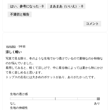
は
価
厚
り
平
な
薄
は
さ,
均
評
はい、参考になった ·
0
まあまあ（いいえ） ·
0
手
厚
平
的
価
不適切と報告
手
均
な
は
的
評
星
コメント
な
価
4
評
は
／
価
星
5
は
3
で
星
／
す。
星
yuyuko
·
5年前
3
5
5
涼しく軽い
／
で
／
5
す。
5
写真で見る限り、冬のような生地でかつ透けているので夏物なのか秋物な
で
個
のか悩んでいました。
す。
で
着用してみると、軽くて涼しげで、中に着る物によっては夏から秋にかけ
す。
て長く楽しめると思います。
トップスの左右には大きめのポケットがあり、ありがたかったです。
生地の透け感
なし
星
5
生
あり
生地の伸縮性
1
の
地