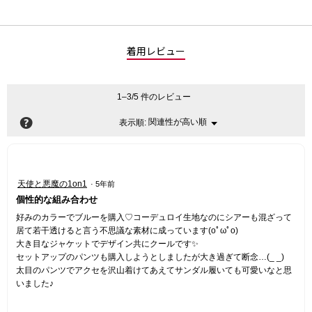
着用レビュー
1–3/5 件のレビュー
?
関連性が高い順
メ
表示順:
▼
ニ
ュ
ー
星
天使と悪魔の1on1
·
5年前
5
個性的な組み合わせ
／
5
好みのカラーでブルーを購入♡コーデュロイ生地なのにシアーも混ざって
個
居て若干透けると言う不思議な素材に成っています(oﾟωﾟo)
で
大き目なジャケットでデザイン共にクールです✨
す。
セットアップのパンツも購入しようとしましたが大き過ぎて断念…(_ _)
太目のパンツでアクセを沢山着けてあえてサンダル履いても可愛いなと思
いました♪