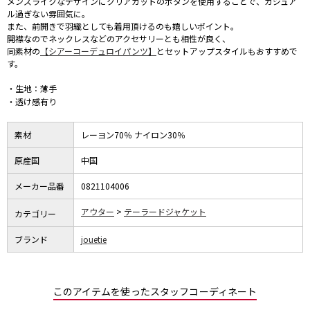
メンズライクなデザインにクリアカットのボタンを使用することで、カジュア
ル過ぎない雰囲気に。
また、前開きで羽織としても着用頂けるのも嬉しいポイント。
開襟なのでネックレスなどのアクセサリーとも相性が良く、
同素材の
【シアーコーデュロイパンツ】
とセットアップスタイルもおすすめで
す。
・生地：薄手
・透け感有り
素材
レーヨン70％ ナイロン30％
原産国
中国
メーカー品番
0821104006
アウター
テーラードジャケット
カテゴリー
ブランド
jouetie
このアイテムを使ったスタッフコーディネート