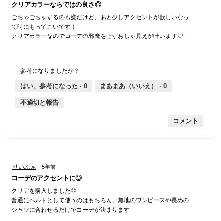
クリアカラーならではの良さ◎
／
5
ごちゃごちゃするのも嫌だけど、あと少しアクセントが欲しいなっ
個
て時にもってこいです！
で
クリアカラーなのでコーデの邪魔をせずおしゃ見えが叶います♡
す。
参考になりましたか？
はい、参考になった ·
0
まあまあ（いいえ） ·
0
不適切と報告
コメント
星
りいふぁ
·
5年前
5
コーデのアクセントに◎
／
5
クリアを購入しました◎
個
普通にベルトとして使うのはもちろん、無地のワンピースや長めの
で
シャツに合わせるだけでコーデが決まります
す。