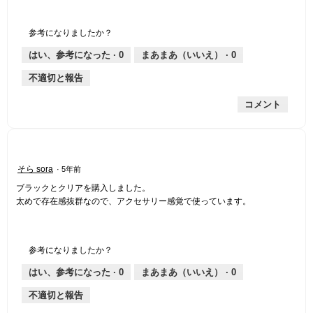
参考になりましたか？
はい、参考になった ·
0
まあまあ（いいえ） ·
0
不適切と報告
コメント
星
そら sora
·
5年前
3
ブラックとクリアを購入しました。
／
太めで存在感抜群なので、アクセサリー感覚で使っています。
5
個
で
す。
参考になりましたか？
はい、参考になった ·
0
まあまあ（いいえ） ·
0
不適切と報告