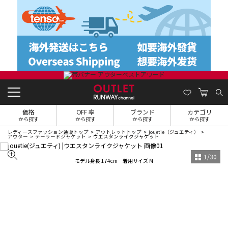
価格
OFF 率
ブランド
カテゴリ
から探す
から探す
から探す
から探す
レディースファッション通販トップ
アウトレットトップ
jouetie（ジュエティ）
アウター
テーラードジャケット
ウエスタンライクジャケット
1
/
30
モデル身長 174cm 着用サイズ M