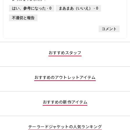
は
価
厚
り
平
な
薄
は
さ,
均
評
はい、参考になった ·
0
まあまあ（いいえ） ·
0
手
厚
平
的
価
不適切と報告
手
均
な
は
的
評
星
コメント
な
価
1
評
は
／
価
星
5
は
1
で
星
／
す。
おすすめスタッフ
2
5
／
で
5
す。
で
おすすめのアウトレットアイテム
す。
おすすめの新作アイテム
テーラードジャケットの人気ランキング