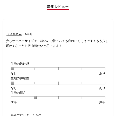
着用レビュー
星
フィルさん
·
5年前
5
少しオーバーサイズで、軽いので着ていても疲れにくそうです！もう少し
／
暖かくなったら沢山着たいと思います！
5
個
で
す。
生地の透け感
なし
星
5
生
あり
生地の伸縮性
1
の
地
個
評
の
なし
星
5
生
あり
は
価
透
生地の厚さ
1
の
地
な
は
け
個
評
の
し
あ
感,
薄手
星
5
生
厚手
は
価
伸
り
平
1
の
地
な
は
縮
均
個
評
の
し
あ
性,
的
参考になりましたか？