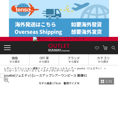
価格
OFF 率
ブランド
カテゴリ
から探す
から探す
から探す
から探す
レディースファッション通販トップ
アウトレットトップ
jouetie（ジュエティ）
ワンピース
ワンピース
レースアップシアーワンピース
1
/
31
モデル身長 175cm 着用サイズ M