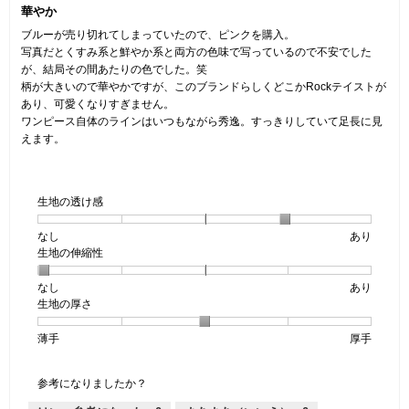
華やか
／
で
／
5
す。
5
ブルーが売り切れてしまっていたので、ピンクを購入。
で
個
写真だとくすみ系と鮮やか系と両方の色味で写っているので不安でした
す。
で
が、結局その間あたりの色でした。笑
す。
柄が大きいので華やかですが、このブランドらしくどこかRockテイストが
あり、可愛くなりすぎません。
ワンピース自体のラインはいつもながら秀逸。すっきりしていて足長に見
えます。
生地の透け感
なし
星
5
生
あり
生地の伸縮性
1
の
地
個
評
の
なし
星
5
生
あり
は
価
透
生地の厚さ
1
の
地
な
は
け
個
評
の
し
あ
感,
薄手
星
5
生
厚手
は
価
伸
り
平
1
の
地
な
は
縮
均
個
評
の
し
あ
性,
的
参考になりましたか？
は
価
厚
り
平
な
薄
は
さ,