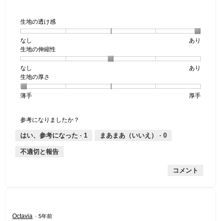
生地の透け感
なし
星
5
生
あり
生地の伸縮性
1
の
地
個
評
の
なし
星
5
生
あり
は
価
透
生地の厚さ
1
の
地
な
は
け
個
評
の
し
あ
感,
薄手
星
5
生
厚手
は
価
伸
り
平
1
の
地
な
は
縮
均
個
評
の
し
あ
性,
的
参考になりましたか？
は
価
厚
り
平
な
薄
は
さ,
均
評
はい、参考になった ·
1
まあまあ（いいえ） ·
0
手
厚
平
的
価
不適切と報告
手
均
な
は
的
評
星
コメント
な
価
5
評
は
／
価
星
5
は
3
で
星
／
す。
星
Octavia
·
5年前
1
5
4