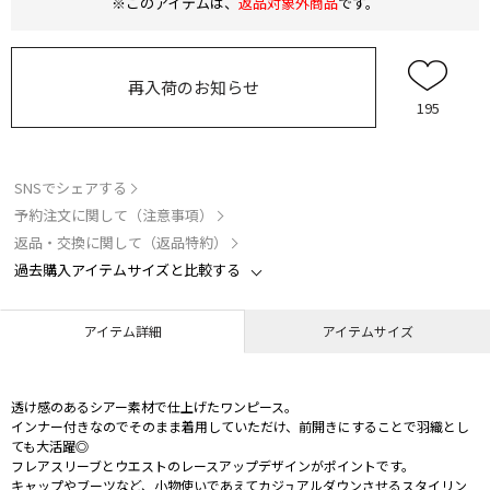
※このアイテムは、
返品対象外商品
です。
再入荷のお知らせ
195
SNSでシェアする
予約注文に関して（注意事項）
返品・交換に関して（返品特約）
過去購入アイテムサイズと比較する
アイテム詳細
アイテムサイズ
透け感のあるシアー素材で仕上げたワンピース。
インナー付きなのでそのまま着用していただけ、前開きにすることで羽織とし
ても大活躍◎
フレアスリーブとウエストのレースアップデザインがポイントです。
キャップやブーツなど、小物使いであえてカジュアルダウンさせるスタイリン