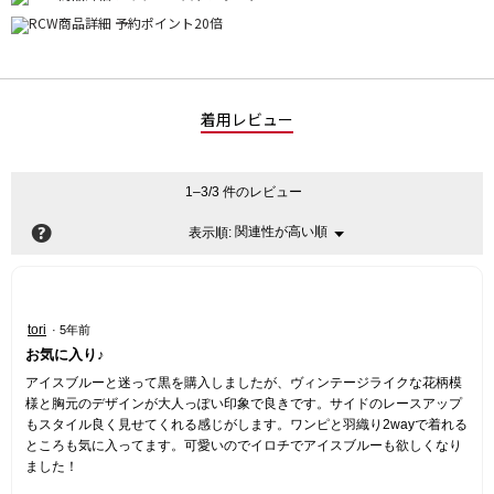
着用レビュー
1–3/3 件のレビュー
?
関連性が高い順
メ
表示順:
▼
ニ
ュ
ー
星
tori
·
5年前
5
お気に入り♪
／
5
アイスブルーと迷って黒を購入しましたが、ヴィンテージライクな花柄模
個
様と胸元のデザインが大人っぽい印象で良きです。サイドのレースアップ
で
もスタイル良く見せてくれる感じがします。ワンピと羽織り2wayで着れる
す。
ところも気に入ってます。可愛いのでイロチでアイスブルーも欲しくなり
ました！