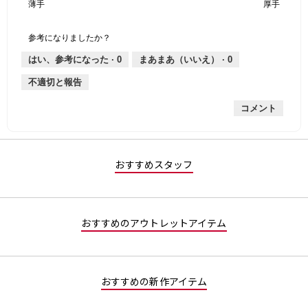
薄手
星
5
生
厚手
は
価
伸
り
平
1
の
地
な
は
縮
均
個
評
の
し
あ
性,
的
参考になりましたか？
は
価
厚
り
平
な
薄
は
さ,
均
評
はい、参考になった ·
0
まあまあ（いいえ） ·
0
手
厚
平
的
価
不適切と報告
手
均
な
は
的
評
星
コメント
な
価
5
評
は
／
価
星
5
は
3
で
星
／
す。
おすすめスタッフ
1
5
／
で
5
す。
で
おすすめのアウトレットアイテム
す。
おすすめの新作アイテム