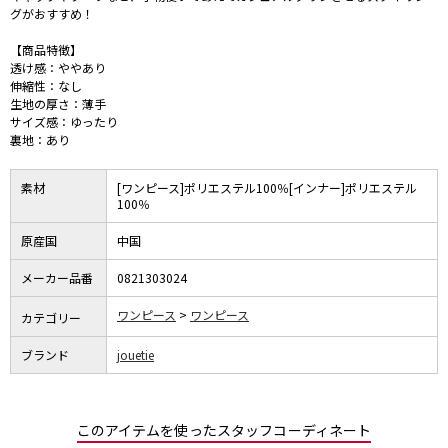
グがおすすめ！
【商品特徴】
透け感：ややあり
伸縮性：なし
生地の厚さ：薄手
サイズ感：ゆったり
裏地：あり
素材
[ワンピース]ポリエステル100％[インナー]ポリエステル
100％
原産国
中国
メーカー品番
0821303024
ワンピース
ワンピース
カテゴリー
ブランド
jouetie
このアイテムを使ったスタッフコーディネート