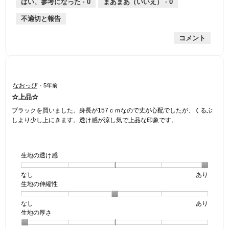
均
評
はい、参考になった ·
0
まあまあ（いいえ） ·
0
手
厚
平
的
価
不適切と報告
手
均
な
は
的
評
星
コメント
な
価
4
評
は
／
価
星
5
は
1
で
星
／
す。
星
なおっぴ
·
5年前
3
5
5
☆上品☆
／
で
／
5
す。
5
ブラックを買いました。身長が157ｃｍなので丈が心配でしたが、くるぶ
で
個
しより少し上にきます。透け感が涼し気で上品な印象です。
す。
で
す。
生地の透け感
なし
星
5
生
あり
生地の伸縮性
1
の
地
個
評
の
なし
星
5
生
あり
は
価
透
生地の厚さ
1
の
地
な
は
け
個
評
の
し
あ
感,