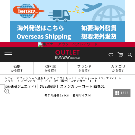
価格
OFF 率
ブランド
カテゴリ
から探す
から探す
から探す
から探す
レディースファッション通販トップ
アウトレットトップ
jouetie（ジュエティ）
アウター
ステンカラーコート
【WEB限定】ステンカラーコート
1
/
23
モデル身長 177cm 着用サイズ M