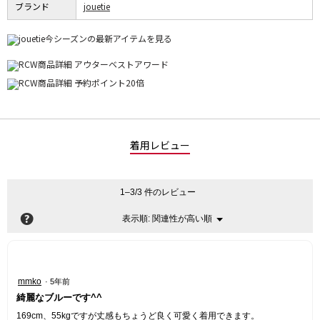
ブランド
jouetie
着用レビュー
1–3/3 件のレビュー
?
関連性が高い順
メ
表示順:
▼
ニ
ュ
ー
星
mmko
·
5年前
5
綺麗なブルーです^^
／
5
169cm、55kgですが丈感もちょうど良く可愛く着用できます。