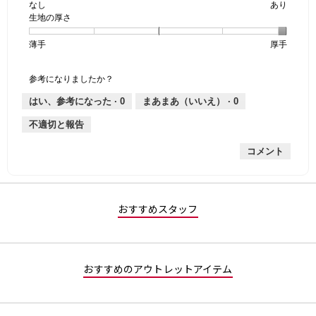
なし
星
5
生
あり
は
価
透
生地の厚さ
1
の
地
な
は
け
個
評
の
し
あ
感,
薄手
星
5
生
厚手
は
価
伸
り
平
1
の
地
な
は
縮
均
個
評
の
し
あ
性,
的
参考になりましたか？
は
価
厚
り
平
な
薄
は
さ,
均
評
はい、参考になった ·
0
まあまあ（いいえ） ·
0
手
厚
平
的
価
不適切と報告
手
均
な
は
的
評
星
コメント
な
価
1
評
は
／
価
星
5
は
1
で
星
／
す。
おすすめスタッフ
5
5
／
で
5
す。
で
おすすめのアウトレットアイテム
す。