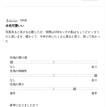
評
は
／
価
星
5
は
1
で
星
／
す。
星
チャハン
·
5年前
4
5
4
水色可愛いい
／
で
／
5
す。
5
写真見ると長さを心配したが、実際は158センチの私はちょうどビッタリ
で
個
だと思います。暖かくて、今年の冬にたくさん着ると思う。買って良かっ
す。
で
た
す。
生地の透け感
なし
星
5
生
あり
生地の伸縮性
1
の
地
個
評
の
なし
星
5
生
あり
は
価
透
生地の厚さ
1
の
地
な
は
け
個
評
の
し
あ
感,
薄手
星
5
生
厚手
は
価
伸
り
平
1
の
地
な
は
縮
均
個
評
の
し
あ
性,
的
参考になりましたか？
は
価
厚