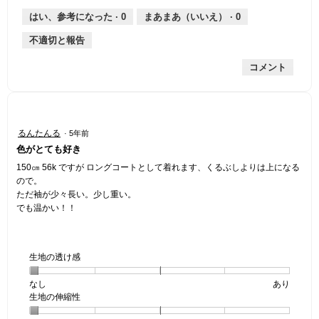
り
平
な
薄
は
さ,
均
評
はい、参考になった ·
0
まあまあ（いいえ） ·
0
手
厚
平
的
価
不適切と報告
手
均
な
は
的
評
星
コメント
な
価
1
評
は
／
価
星
5
は
5
で
星
／
す。
星
るんたんる
·
5年前
4
5
4
色がとても好き
／
で
／
5
す。
5
150㎝ 56k ですが ロングコートとして着れます、くるぶしよりは上になる
で
個
ので。
す。
で
ただ袖が少々長い。少し重い。
す。
でも温かい！！
生地の透け感
なし
星
5
生
あり
生地の伸縮性
1
の
地
個
評
の