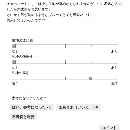
個
冬物のコートにしては少し生地が薄めかもしれませんが、中に着込む方で
で
したら大丈夫かと思います。
す。
とにかく目が覚めるようなブルーでとても可愛いです。
購入してよかったです^^
生地の透け感
なし
星
5
生
あり
生地の伸縮性
1
の
地
個
評
の
なし
星
5
生
あり
は
価
透
生地の厚さ
1
の
地
な
は
け
個
評
の
し
あ
感,
薄手
星
5
生
厚手
は
価
伸
り
平
1
の
地
な
は
縮
均
個
評
の
し
あ
性,
的
参考になりましたか？
は
価
厚
り
平
な
薄
は
さ,
均
評
はい、参考になった ·
0
まあまあ（いいえ） ·
0
手
厚
平
的
価
不適切と報告
手
均
な
は
的
評
星
コメント
な
価
1