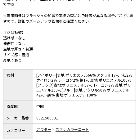
です◎
※着用画像はフラッシュの加減で実際の製品と色味等が異なる場合がございま
すので、詳細のズームアップ画像をご確認ください。
【商品特徴】
透け感：なし
伸縮性：なし
生地の厚さ：普通
サイズ感：普通
裏地：あり
素材
[アイボリー]表地:ポリエステル66％ アクリル17％ 毛12％
ナイロン2％ レーヨン2％ 綿1％ 裏地:ポリエステル100％
[ブラック]表地:ポリエステル97％ レーヨン3％ 裏地:ポリ
エステル100％[ブルー]表地:アクリル50％ ポリエステル
42％ 毛8％ 裏地:ポリエステル100％
原産国
中国
メーカー品番
0821500001
アウター
ステンカラーコート
カテゴリー