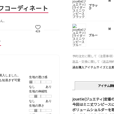
M
ブラッ
フコーディネート
ク
せん。
M
419
ブルー
ー
予約注文に関して（注意事項
返品・交換に関して（返品特
過去購入アイテムサイズと比
購入しました。
生地の透け感
も短過ぎず可愛
アイテム詳
なし
星
5
生
あり
生地の伸縮性
1
の
地
個
評
の
jouetie(ジュエティ)
なし
星
5
生
あり
は
価
透
今回はミニ丈ワンピース
生地の厚さ
1
の
地
な
は
け
ボリュームショルダーを
個
評
の
し
あ
感,