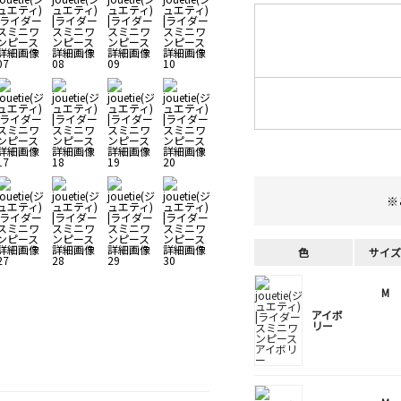
※
色
サイズ
M
アイボ
リー