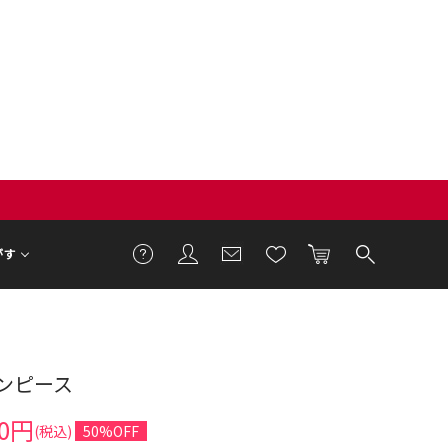
がす
ンピース
4cm 着用サイズ M
50円
(税込)
50%OFF