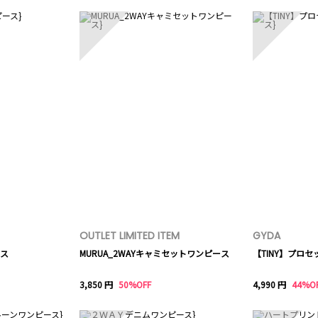
3
4
OUTLET LIMITED ITEM
GYDA
ス
MURUA_2WAYキャミセットワンピース
【TINY】プロ
3,850 円
50%OFF
4,990 円
44%O
8
9