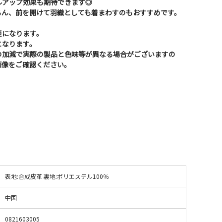
ルアップ効果も期待できます◎
ろん、前を開けて羽織としても着まわすのもおすすめです。
更になります。
となります。
の加減で実際の製品と色味等が異なる場合がございますの
画像をご確認ください。
表地:合成皮革 裏地:ポリエステル100％
中国
0821603005