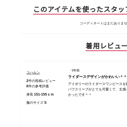
このアイテムを使ったスタッ
コーディネートはまだありま
着用レビュ
·
5年前
コハルン
星
ライダースデザインがかわいい＾＾
4
2
件の投稿レビュー
アイボリーのライダースワンピースを
／
0
件の参考評価
パフスリーブがとても可愛くて、丈感
5
身長
151-155ｃｍ
かったです＾＾
個
で
服のサイズ
S
す。