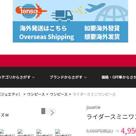
カテゴリからさがす
ブランドからさがす
価格・OFF率からさ
ie（ジュエティ）
ワンピース
ワンピース
ライダースミニワンピース
jouetie
1
/
33
ズ M
ライダースミニワ
モデル身長 17
4,9
9,900円
(税込)
→