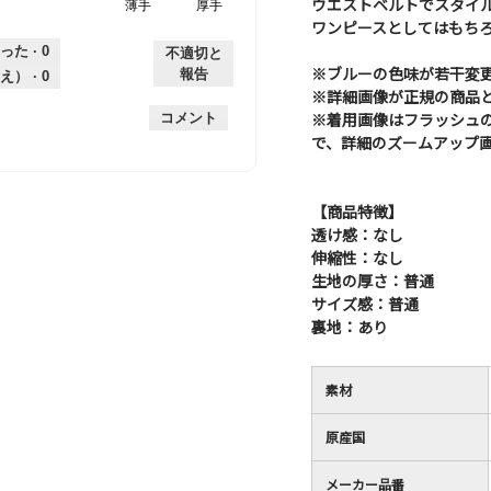
ウエストベルトでスタイ
薄手
星
5
生
厚手
は
価
伸
り
平
ワンピースとしてはもち
1
の
地
な
は
縮
均
個
評
の
し
あ
性,
的
った ·
0
不適切と
は
価
厚
り
平
※ブルーの色味が若干変
な
報告
え） ·
0
薄
は
さ,
均
評
※詳細画像が正規の商品
手
厚
平
的
価
※着用画像はフラッシュ
コメント
手
均
な
は
で、詳細のズームアップ
的
評
星
な
価
1
評
は
／
【商品特徴】
価
星
5
透け感：なし
は
2
で
伸縮性：なし
星
／
す。
2
生地の厚さ：普通
5
／
で
サイズ感：普通
5
す。
裏地：あり
で
す。
素材
原産国
メーカー品番