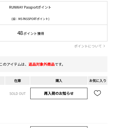
RUNWAY Passportポイント
(旧：MS PASSPORTポイント)
48
ポイント獲得
ポイントについて
このアイテムは、
返品対象外商品
です。
在庫
購入
お気に入り
再入荷のお知らせ
SOLD OUT