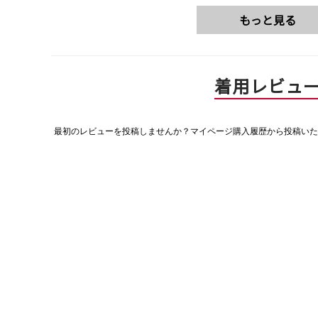
もっと見る
着用レビュ
最初のレビューを投稿しませんか？マイページ購入履歴から投稿いた
評
価
値
な
し