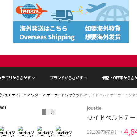
カテゴリからさがす
ブランドからさがす
価格・OFF率からさ
ie（ジュエティ）
アウター
テーラードジャケット
ワイドベルトテーラードジャ
jouetie
1
/
31
ワイドベルトテー
モデル身長 17
4,8
12,100円
(税込)
→