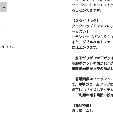
ワイドベルトでウエスト
ることができます。
【スタイリング】
タイクロップドシャツに
ー
今っぽい！
サテンカーゴパンツやキ
また、ダブルベルトファ
に仕上がります。
だけます。
※前下がりが1cm下がり
※胸ポケットの幅が1cm
※詳細画像が正規の商品
※着用画像はフラッシュ
で、生地のズームアップ
※正しいサイズはアイテ
※ご利用の端末画面の設
【商品特徴】
透け感：なし