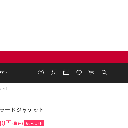
がす
ケット
ラードジャケット
2cm 着用サイズ M
40円
(税込)
60%OFF