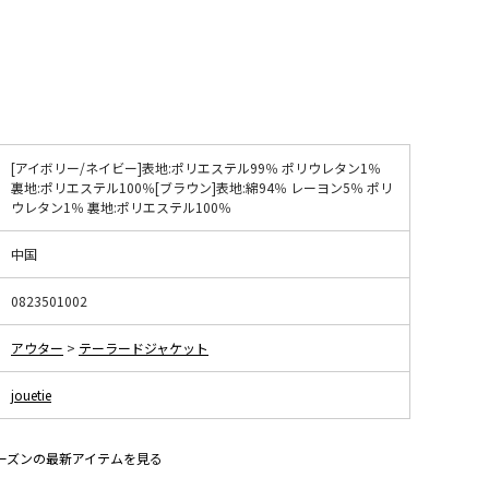
[アイボリー/ネイビー]表地:ポリエステル99％ ポリウレタン1％
裏地:ポリエステル100％[ブラウン]表地:綿94％ レーヨン5％ ポリ
ウレタン1％ 裏地:ポリエステル100％
中国
0823501002
アウター
>
テーラードジャケット
jouetie