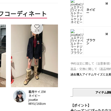
M
ネイビ
フコーディネート
ー
173
M
ブラウ
ン
予約注文に関して（注意事項
返品・交換に関して（返品特
過去購入アイテムサイズと比
着用サイズM
アイテム詳
ネイビー
jouetie
MIYU/168cm
【ポイント】
今シーズンにぴったりな