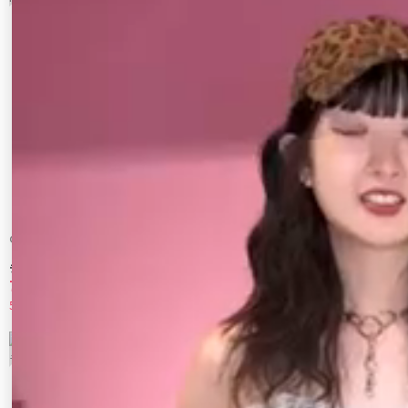
GYDA
GYDA
【みちょぱコラボ】RIDICULOUS MCPサ
GYDA×GALFY eco far superショートコー
テンブルゾン
ト
7,990 円
15,990 円
52%OFF
30%OFF
9
10