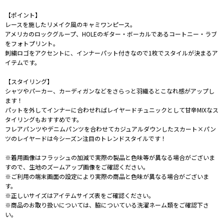
【ポイント】
レースを施したリメイク風のキャミワンピース。
アメリカのロックグループ、HOLEのギター・ボーカルであるコートニー・ラブ
をフォトプリント。
刺繍ロゴをアクセントに、インナーパット付きなので1枚でスタイルが決まるア
イテムです。
【スタイリング】
シャツやパーカー、カーディガンなどをさらっと羽織るとこなれ感がアップし
ます！
パットを外してインナーに合わせればレイヤードチュニックとして甘辛MIXなス
タイリングもおすすめです。
フレアパンツやデニムパンツを合わせてカジュアルダウンしたスカート×パン
ツのレイヤードは今シーズン注目のトレンドスタイルです！
※着用画像はフラッシュの加減で実際の製品と色味等が異なる場合がございま
すので、生地のズームアップ画像をご確認ください。
※ご利用の端末画面の設定により実際の商品と色味が異なる場合がございま
す。
※正しいサイズはアイテムサイズ表をご確認ください。
※商品のお取り扱いについては、脇についている洗濯ネーム類をご確認下さ
い。