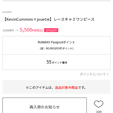
jouetie
【KevinCummins×jouetie】レースキャミワンピース
5,500
7,920円
→
円(税込)
30%OFF
RUNWAY Passportポイント
(旧：MS PASSPORTポイント)
55
ポイント獲得
ポイントについて
※このアイテムは、
返品対象外商品
です。
再入荷のお知らせ
339