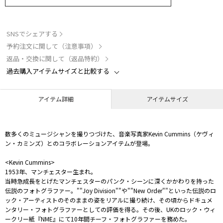
SNSでシェアする
予約注文に関して（注意事項）
返品・交換に関して（返品特約）
過去購入アイテムサイズと比較する
アイテム詳細
アイテムサイズ
数多くのミュージシャンを撮りつづけた、音楽写真家Kevin Cummins（ケヴィ
ン・カミンズ）とのコラボレーションアイテムが登場。
<Kevin Cummins>
1953年、マンチェスター生まれ。
当時急成長をとげたマンチェスターのパンク・シーンに深くかかわりを持った
伝説のフォトグラファー。""Joy Division""や""New Order""といった伝説のロ
ック・アーティストのそのままの姿をリアルに撮り続け、その頃からドキュメ
ンタリー・フォトグラファーとしての評価を得る。その後、UKのロック・ウィ
ークリー紙『NME』にて10年間チーフ・フォトグラファーを務めた。