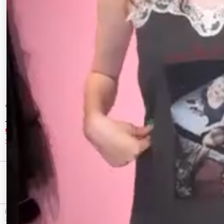
dazzlin
CALNAMUR
【POLO BCSコラボ/再生産】マルチウェ
キングダム ハーツ / スウェットパンツ
イオーバーシャツ
9,240 円
9,900 円
30%OFF
10%OFF
最近チェックしたアイテム
jouetie（ジュエティ）のコラボアイテム、【KevinCummins×jouetie】レースキャミワンピー
スのアウトレット商品詳細情報。カラーはアイボリー、ブラック、ピンクから選べます。