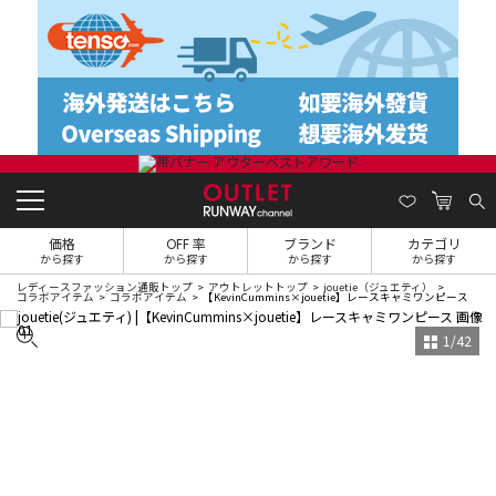
価格
OFF 率
ブランド
カテゴリ
から探す
から探す
から探す
から探す
レディースファッション通販トップ
アウトレットトップ
jouetie（ジュエティ）
コラボアイテム
コラボアイテム
【KevinCummins×jouetie】レースキャミワンピース
1
/
42