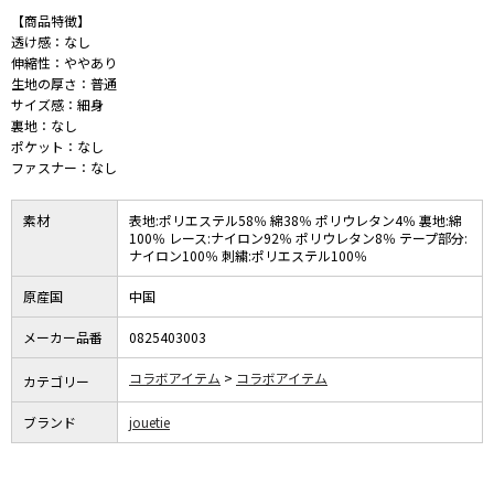
【商品特徴】
透け感：なし
伸縮性：ややあり
生地の厚さ：普通
サイズ感：細身
裏地：なし
ポケット：なし
ファスナー：なし
素材
表地:ポリエステル58％ 綿38％ ポリウレタン4％ 裏地:綿
100％ レース:ナイロン92％ ポリウレタン8％ テープ部分:
ナイロン100％ 刺繍:ポリエステル100％
原産国
中国
メーカー品番
0825403003
コラボアイテム
コラボアイテム
カテゴリー
ブランド
jouetie