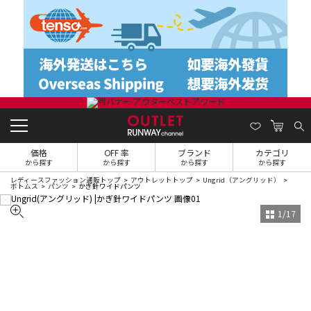
価格
OFF 率
ブランド
カテゴリ
から探す
から探す
から探す
から探す
レディースファッション通販トップ
アウトレットトップ
Ungrid（アングリッド）
ボトムス
パンツ
かぎ針ワイドパンツ
1
/
17