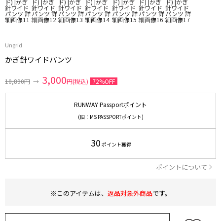
Ungrid
かぎ針ワイドパンツ
3,000
10,890円
→
円(税込)
72%OFF
RUNWAY Passportポイント
(旧：MS PASSPORTポイント)
30
ポイント獲得
ポイントについて
※このアイテムは、
返品対象外商品
です。