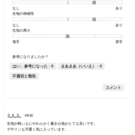
なし
星
5
生
あり
生地の伸縮性
1
の
地
個
評
の
なし
星
5
生
あり
は
価
透
生地の厚さ
1
の
地
な
は
け
個
評
の
し
あ
感,
薄手
星
5
生
厚手
は
価
伸
り
平
1
の
地
な
は
縮
均
個
評
の
し
あ
性,
的
参考になりましたか？
は
価
厚
り
平
な
薄
は
さ,
均
評
はい、参考になった ·
0
まあまあ（いいえ） ·
0
手
厚
平
的
価
不適切と報告
手
均
な
は
的
評
星
コメント
な
価
4
評
は
／
価
星
5
は
4
で
星
／
す。
星
S_K_S_
·
6年前
3
5
5
／
で
生地が軽い上にやわらかく履き心地がとても良いです。
／
5
す。
デザインも可愛く気に入っています。
5
で
個