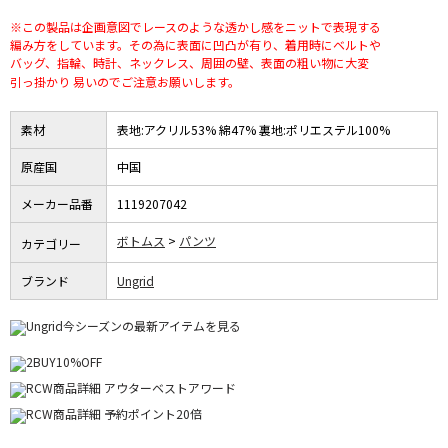
※この製品は企画意図でレースのような透かし感をニットで表現する
編み方をしています。その為に表面に凹凸が有り、着用時にベルトや
バッグ、指輪、時計、ネックレス、周囲の壁、表面の粗い物に大変
引っ掛かり 易いのでご注意お願いします。
素材
表地:アクリル53% 綿47% 裏地:ポリエステル100%
原産国
中国
メーカー品番
1119207042
ボトムス
パンツ
カテゴリー
ブランド
Ungrid