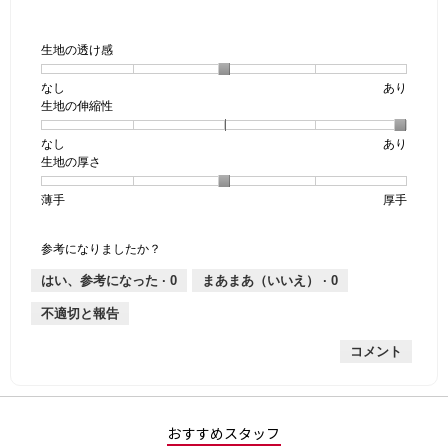
す。
で
す。
生地の透け感
なし
星
5
生
あり
生地の伸縮性
1
の
地
個
評
の
なし
星
5
生
あり
は
価
透
生地の厚さ
1
の
地
な
は
け
個
評
の
し
あ
感,
薄手
星
5
生
厚手
は
価
伸
り
平
1
の
地
な
は
縮
均
個
評
の
し
あ
性,
的
参考になりましたか？
は
価
厚
り
平
な
薄
は
さ,
均
評
はい、参考になった ·
0
まあまあ（いいえ） ·
0
手
厚
平
的
価
不適切と報告
手
均
な
は
的
評
星
コメント
な
価
3
評
は
／
価
星
5
は
5
で
星
／
す。
おすすめスタッフ
3