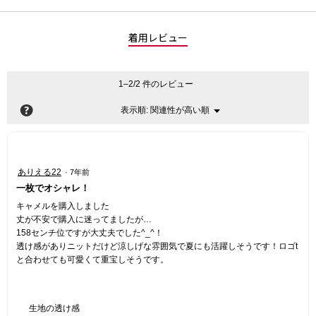
着用レビュー
1–2/2 件のレビュー
?
関連性が高い順
メ
表示順:
▼
ニ
ュ
ー
星
ありえる22
·
7年前
5
一枚でオシャレ！
／
5
キャメルを購入しました
個
丈が不安で購入に迷ってましたが…
で
158センチ位ですが大丈夫でした^_^！
す。
透け感がありニットだけど涼しげな雰囲気で夏にも活躍しそうです！ロゴt
と合わせても可愛くて重宝しそうです。
生地の透け感