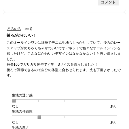
コメント
な
価
1
評
は
／
価
星
5
は
4
で
星
／
す。
星
ろろのろ
·
4年前
2
5
5
後ろがかわいい！
／
で
／
5
す。
5
このオールインワンは細身でデニム生地もしっかりしていて、後ろのレー
で
個
スアップがめちゃくちゃかわいいです♡ネットで色々なオールインワンを
す。
で
探したけど、こんなにかわいいデザインはなかなかない！と思い購入しま
す。
した。
身長160でガリガリ体型です笑 Sサイズを購入しました！
後ろで調節できるので自分の体型に合わせられます。丈も丁度よかったで
す。
生地の透け感
なし
星
5
生
あり
生地の伸縮性
1
の
地
個
評
の
なし
星
5
生
あり
は
価
透
生地の厚さ
1
の
地
な
は
け