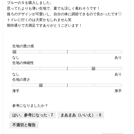
5
ブルーのＳを購入しました。
個
思ってたよりも薄い生地で、夏でも涼しく着れそうです！
で
後ろのデザインが可愛いし、自分の体に調節できるので良かったです♡
す。
トイレに行くのは大変かもしれません笑
期待通りで大満足ですありがとうございます！
生地の透け感
なし
星
5
生
あり
生地の伸縮性
1
の
地
個
評
の
なし
星
5
生
あり
は
価
透
生地の厚さ
1
の
地
な
は
け
個
評
の
し
あ
感,
薄手
星
5
生
厚手
は
価
伸
り
平
1
の
地
な
は
縮
均
個
評
の
し
あ
性,
的
参考になりましたか？
は
価
厚
り
平
な
薄
は
さ,
均
評
はい、参考になった ·
7
まあまあ（いいえ） ·
0
手
厚
平
的
価
不適切と報告
手
均
な
は
的
評
星