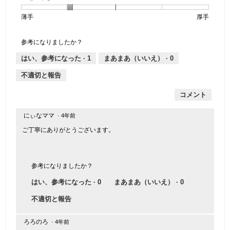
個
評
の
し
あ
感,
薄手
星
5
生
厚手
は
価
伸
り
平
1
の
地
な
は
縮
均
個
評
の
し
あ
性,
的
参考になりましたか？
は
価
厚
り
平
な
薄
は
さ,
均
評
はい、参考になった ·
1
まあまあ（いいえ） ·
0
手
厚
平
的
価
不適切と報告
手
均
な
は
的
評
星
コメント
な
価
1
評
は
／
価
星
にぃなママ
5
·
4年前
は
2
で
ご丁寧にありがとうございます。
星
／
す。
2
5
／
で
5
す。
参考になりましたか？
で
はい、参考になった ·
0
まあまあ（いいえ） ·
0
す。
不適切と報告
ろろのろ
·
4年前