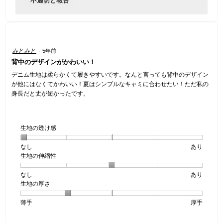
不適切と報告
星
みとみと
·
5年前
5
背中のデザインがかわいい！
／
5
デニム生地は柔らかくて履きやすいです。なんと言っても背中のデザイン
個
が他にはなくてかわいい！夏はシンプルなキャミに合わせたい！ただ私の
で
身長だと丈が短かったです。
す。
生地の透け感
なし
星
5
生
あり
生地の伸縮性
1
の
地
個
評
の
なし
星
5
生
あり
は
価
透
生地の厚さ
1
の
地
な
は
け
個
評
の
し
あ
感,
薄手
星
5
生
厚手
は
価
伸
り
平
1
の
地
な
は
縮
均
個
評
の
し
あ
性,
的