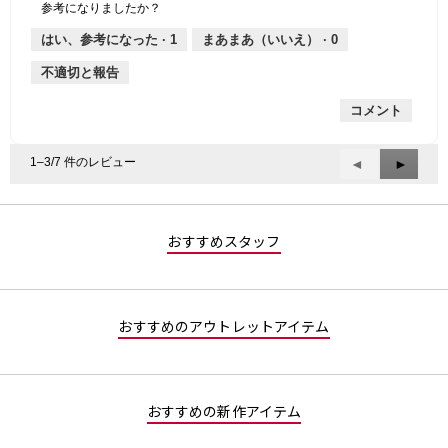
参考になりましたか？
は
価
厚
り
平
な
薄
は
さ,
均
評
はい、参考になった ·
1
まあまあ（いいえ） ·
0
手
厚
平
的
価
不適切と報告
手
均
な
は
的
評
星
コメント
な
価
1
評
は
／
価
星
5
1–3/7 件のレビュー
前
◄
次
►
は
3
で
へ
へ
星
／
す。
Reviews
Review
2
5
／
で
おすすめスタッフ
5
す。
で
す。
おすすめのアウトレットアイテム
おすすめの新作アイテム