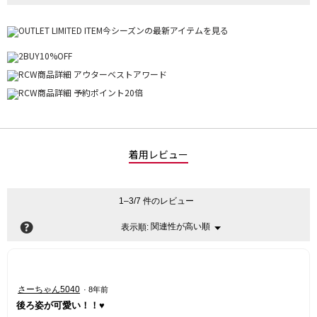
着用レビュー
1–3/7 件のレビュー
?
関連性が高い順
メ
表示順:
▼
ニ
ュ
ー
星
さーちゃん5040
·
8年前
5
後ろ姿が可愛い！！♥️
／