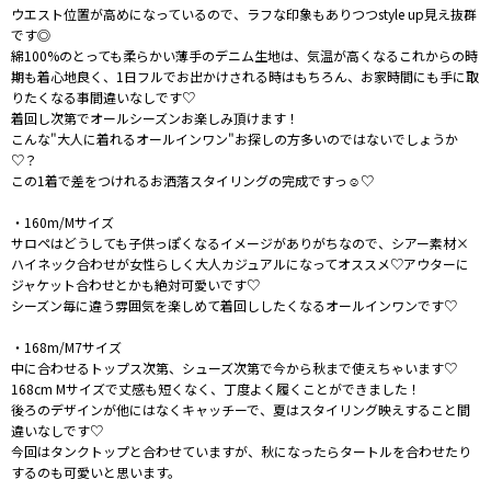
ウエスト位置が高めになっているので、ラフな印象もありつつstyle up見え抜群
です◎
綿100%のとっても柔らかい薄手のデニム生地は、気温が高くなるこれからの時
期も着心地良く、1日フルでお出かけされる時はもちろん、お家時間にも手に取
りたくなる事間違いなしです♡
着回し次第でオールシーズンお楽しみ頂けます！
こんな"大人に着れるオールインワン"お探しの方多いのではないでしょうか
♡？
この1着で差をつけれるお洒落スタイリングの完成ですっ☺︎♡
・160m/Mサイズ
サロペはどうしても子供っぽくなるイメージがありがちなので、シアー素材×
ハイネック合わせが女性らしく大人カジュアルになってオススメ♡アウターに
ジャケット合わせとかも絶対可愛いです♡
シーズン毎に違う雰囲気を楽しめて着回ししたくなるオールインワンです♡
・168m/M7サイズ
中に合わせるトップス次第、シューズ次第で今から秋まで使えちゃいます♡
168cm Mサイズで丈感も短くなく、丁度よく履くことができました！
後ろのデザインが他にはなくキャッチーで、夏はスタイリング映えすること間
違いなしです♡
今回はタンクトップと合わせていますが、秋になったらタートルを合わせたり
するのも可愛いと思います。