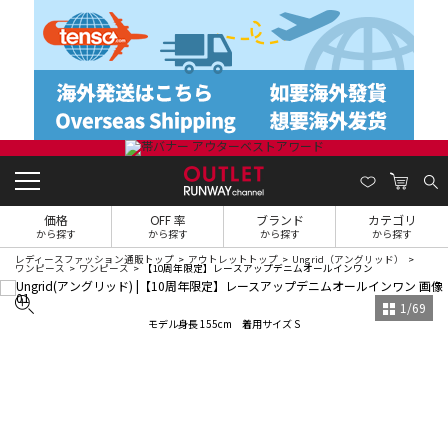
価格
OFF 率
ブランド
カテゴリ
から探す
から探す
から探す
から探す
レディースファッション通販トップ
アウトレットトップ
Ungrid（アングリッド）
ワンピース
ワンピース
【10周年限定】レースアップデニムオールインワン
1
/
69
モデル身長 155cm 着用サイズ S