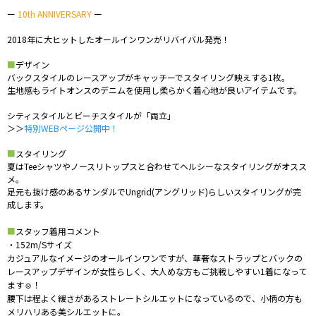
ー
10th ANNIVERSARY
ー
2018年に大ヒットしたオールインワンがリバイバル発売！
■
デザイン
バックスタイルのレースアップがキャッチーでスタイリング映えする1枚。
生地感もライトオンスのデニムを使用し柔らかく着心地が良いアイテムです。
シティスタイルとビーチスタイルが「両立」
＞＞
特別WEBページ公開中！
■
スタイリング
夏はTeeシャツやノースリトップスと合わせてヘルシーなスタイリングがオスス
メ。
足元も抜け感のあるサンダルでUngrid(アングリッド)らしいスタイリングが完
成します。
■
スタッフ着用コメント
・152m/Sサイズ
カジュアルなイメージのオールインワンですが、華奢なストラップとバックの
レースアップデザインが女性らしく、大人めな方もご挑戦しやすい1着になって
ます☺！
腰下は程よく緩さがあるストレートシルエットになっているので、小柄の方も
メリハリある美シルエットに。