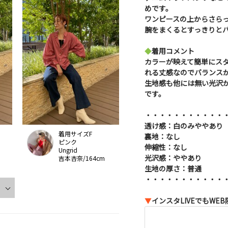
めです。
ワンピースの上からさら
腕をまくるとすっきりと
◆
着用コメント
カラーが映えて簡単にスタ
れる丈感なのでバランス
生地感も他には無い光沢
です。
・・・・・・・・・・・
透け感：白のみややあり
着用サイズF
裏地：なし
ピンク
伸縮性：なし
Ungrid
光沢感：ややあり
吉本杏奈/164cm
生地の厚さ：普通
・・・・・・・・・・・
▼
インスタLIVEでもWE