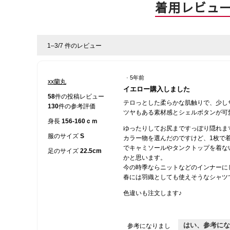
着用レビュ
1–3/7 件のレビュー
·
5年前
xx蘭丸
星
イエロー購入しました
4
58
件の投稿レビュー
テロっとした柔らかな肌触りで、少し
／
130
件の参考評価
ツヤもある素材感とシェルボタンが可
5
身長
156-160ｃｍ
個
ゆったりしてお尻まですっぽり隠れま
で
服のサイズ
S
カラー物を選んだのですけど、1枚で
す。
でキャミソールやタンクトップを着な
足のサイズ
22.5cm
かと思います。
今の時季ならニットなどのインナーに
春には羽織としても使えそうなシャツ
色違いも注文します♪
はい、参考にな
参考になりまし