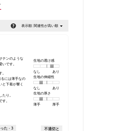
ー
?
関連性が高い順
メ
表示順:
▼
ニ
ュ
ー
サテンのような
生地の透け感
愛いです。
なし
星
5
生
あり
す。
生地の伸縮性
1
の
地
着るには薄手なの
個
評
の
いと下着が響く
なし
星
5
生
あり
は
価
透
生地の厚さ
1
の
地
な
は
け
したり。
個
評
の
し
あ
感,
です。
薄手
星
5
生
厚手
は
価
伸
り
平
1
の
地
な
は
縮
均
個
評
の
し
あ
性,
的
は
価
厚
り
平
な
薄
は
さ,
均
評
った ·
3
不適切と