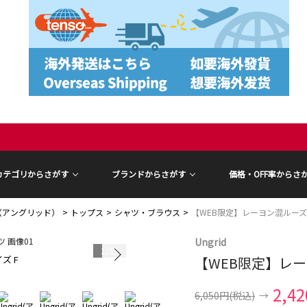
カテゴリからさがす
ブランドからさがす
価格・OFF率からさ
id（アングリッド）
トップス
シャツ・ブラウス
【WEB限定】レーヨン混ルー
Ungrid
1
/
59
ズ F
【WEB限定】レ
モデル身長 15
2,4
6,050円
(税込)
→