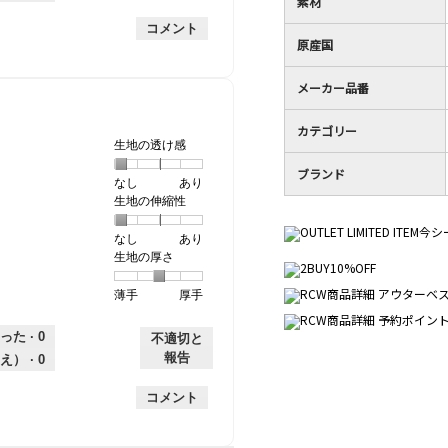
素材
手
均
な
は
的
評
星
コメント
な
原産国
価
3
評
は
／
価
星
5
メーカー品番
は
1
で
星
／
す。
カテゴリー
1
5
生地の透け感
／
で
ブランド
5
す。
なし
星
5
生
あり
で
生地の伸縮性
1
の
地
す。
個
評
の
なし
星
5
生
あり
は
価
透
生地の厚さ
1
の
地
な
は
け
個
評
の
し
あ
感,
薄手
星
5
生
厚手
は
価
伸
り
平
1
の
地
な
は
縮
均
個
評
の
し
あ
性,
的
った ·
0
不適切と
は
価
厚
り
平
な
報告
え） ·
0
薄
は
さ,
均
評
手
厚
平
的
価
コメント
手
均
な
は
的
評
星
な
価