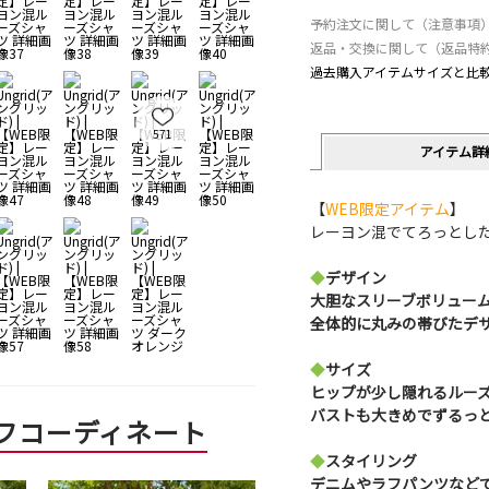
予約注文に関して（注意事項
返品・交換に関して（返品特
過去購入アイテムサイズと比
571
アイテム詳
【
WEB限定アイテム
】
レーヨン混でてろっとし
◆
デザイン
大胆なスリーブボリュー
全体的に丸みの帯びたデ
◆
サイズ
ヒップが少し隠れるルー
バストも大きめでずるっ
フコーディネート
◆
スタイリング
デニムやラフパンツなどで