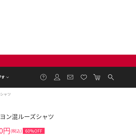
がす
ズシャツ
ーヨン混ルーズシャツ
9cm 着用サイズ F
20円
(税込)
60%OFF