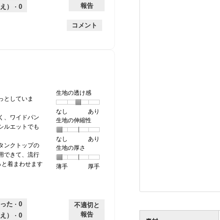
手
厚
平
的
価
報告
え） ·
0
手
均
な
は
的
評
星
コメント
な
価
4
評
は
／
価
星
5
は
2
で
星
／
す。
2
5
／
で
生地の透け感
5
す。
っとしていま
で
なし
星
5
生
あり
す。
く、ワイドパン
生地の伸縮性
1
の
地
シルエットでも
個
評
の
なし
星
5
生
あり
は
価
透
タンクトップの
生地の厚さ
1
の
地
な
は
け
用できて、流行
個
評
の
し
あ
感,
っと着まわせます
薄手
星
5
生
厚手
は
価
伸
り
平
1
の
地
な
は
縮
均
個
評
の
し
あ
性,
的
は
価
厚
り
平
な
った ·
0
薄
は
さ,
均
不適切と
評
手
厚
平
的
価
報告
え） ·
0