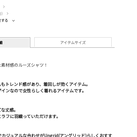
）
約）
較する
細
アイテムサイズ
た素材感のルーズシャツ！
ムもトレンド感があり、着回しが効くアイテム。
ザインなので女性らしく着れるアイテムです。
ズな丈感。
とラフに羽織っていただけます。
カジュアルな合わせがUngrid(アングリッド)らしくおすす