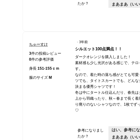
たか？
まあまあ（いい
·
3年前
ちゃーすけ
星
シルエット100点満点！！
5
3
件の投稿レビュー
ダークオレンジを購入しました！
／
0
件の参考評価
素材感も少し光沢がある感じで、テロ
5
身長
151-155ｃｍ
す。
個
なので、着た時の落ち感がとても可愛
で
服のサイズ
M
ツでも、タイトスカートでも、どんな
す。
決まる優秀シャツです！
冬は中にタートル仕込んだり、春先は
上から羽織ったり、秋～春まで長く着
り廃りのないシャツなので、1枚でず
♡
はい、参考にな
参考になりまし
たか？
まあまあ（いい