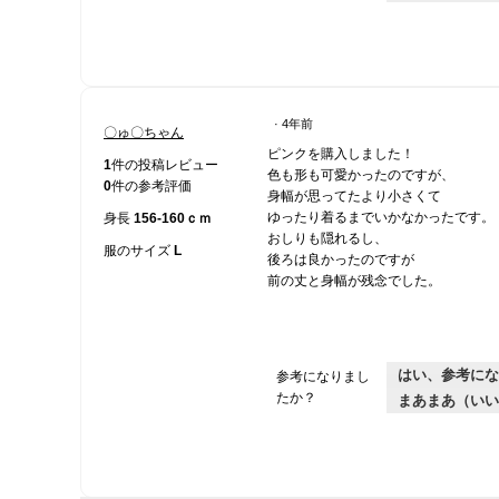
·
4年前
〇ゅ〇ちゃん
星
ピンクを購入しました！
3
1
件の投稿レビュー
色も形も可愛かったのですが、
／
0
件の参考評価
身幅が思ってたより小さくて
5
ゆったり着るまでいかなかったです。
身長
156-160ｃｍ
個
おしりも隠れるし、
で
服のサイズ
L
後ろは良かったのですが
す。
前の丈と身幅が残念でした。
はい、参考にな
参考になりまし
たか？
まあまあ（いい