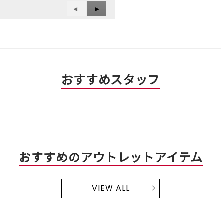
1
前
◄
次
►
評
は
／
へ
価
へ
星
5
は
Reviews
1
Reviews
で
星
／
す。
3
5
／
で
5
す。
おすすめスタッフ
で
す。
おすすめのアウトレットアイテム
VIEW ALL