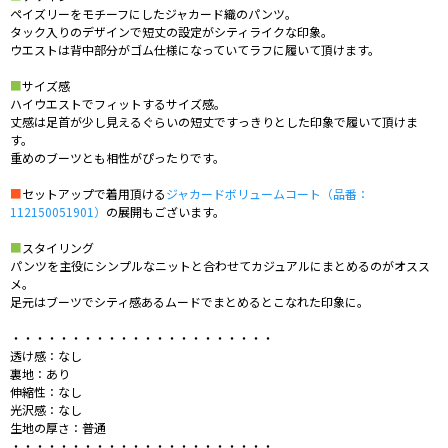
ペイズリーをモチーフにしたジャカード織のパンツ。
タック入りのデザインで短丈の設定がシティライクな印象。
ウエストは背中部分がゴム仕様になっていてラフに履いて頂けます。
■
サイズ感
ハイウエストでフィットするサイズ感。
丈感は足首が少し見えるぐらいの短丈ですっきりとした印象で履いて頂けま
す。
重めのブーツとも相性がぴったりです。
■
セットアップで着用頂ける
ジャカードボリュームコート（品番：
112150051901）
の展開もございます。
■
スタイリング
パンツを主役にシンプルなニットと合わせてカジュアルにまとめるのがオスス
メ。
足元はブーツでシティ感あるムードでまとめるとこなれた印象に。
・・・・・・・・・・・・・・・・・・・・・・
透け感：なし
裏地：あり
伸縮性：なし
光沢感：なし
生地の厚さ：普通
・・・・・・・・・・・・・・・・・・・・・・