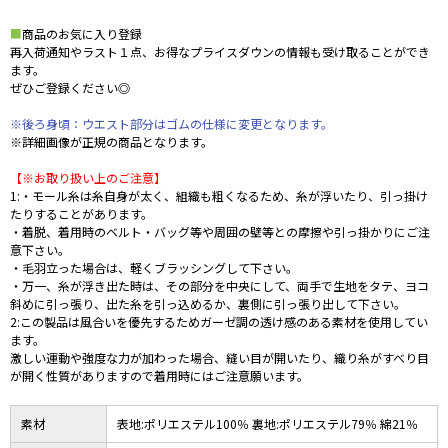
■
商品のお気に入り登録
再入荷通知やラスト１点、お得なプライスダウンの情報も受け取ることができ
ます。
ぜひご登録ください◎
※後ろ身頃：ウエスト部分はゴムの仕様に変更となります。
※詳細画像が正規の商品となります。
【※お取り扱い上のご注意】
1:・モール糸は糸自身が太く、組織も粗くなるため、糸が浮いたり、引っ掛け
たりすることがあります。
・着脱、着用時のベルト・バッグ等や周囲の壁等との摩擦や引っ掛かりにご注
意下さい。
・毛羽立った場合は、軽くブラッシングして下さい。
・万一、糸が浮き出た時は、その部分を中央にして、両手で生地をタテ、ヨコ
斜めに引っ張り、出た糸を引っ込めるか、裏側に引っ張り出して下さい。
2:この製品は風合いを優先するためガーゼ調の透け感のある素材を使用してい
ます。
激しい運動や強度な力が加わった場合、縫い目が開いたり、織り糸がすべり目
が開く性質がありますので着用時にはご注意願います。
素材
表地:ポリエステル100％ 裏地:ポリエステル79％ 綿21％