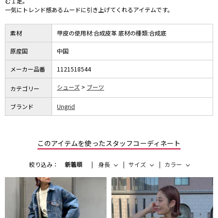
む１足。
一気にトレンド感あるムードに引き上げてくれるアイテムです。
素材
甲皮の使用材:合成皮革 底材の種類:合成底
原産国
中国
メーカー品番
1121518544
シューズ
ブーツ
カテゴリー
ブランド
Ungrid
このアイテムを使ったスタッフコーディネート
絞り込み：
新着順
身長
サイズ
カラー