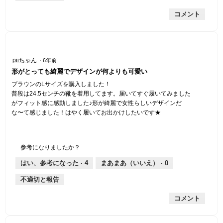
コメント
星
piiちゃん
·
6年前
5
形がとっても綺麗でデザインが何よりも可愛い
／
5
ブラウンのLサイズを購入しました！
個
普段は24.5センチの靴を着用してます。届いてすぐ履いてみました
で
がフィット感に感動しました♪形が綺麗で女性らしいデザインだ
す。
な〜て感じました！はやく履いてお出かけしたいです★
参考になりましたか？
はい、参考になった ·
4
まあまあ（いいえ） ·
0
不適切と報告
コメント