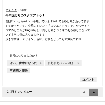
星
にらたま
·
6年前
5
今年流行りのスクエアトゥ！
／
5
普段25cmとか24.5cmを履いていますがＬでもゆとりがあって歩き
個
やすかったです。今季のトレンド「スクエアトゥ」で、かつサイド
で
ゴアのところがUngridらしい周りと差がつく味のある感じになって
す。
いて本当に気に入りました！！
歩きやすさ、デザイン、色味、どれをとっても大満足です◎
参考になりましたか？
はい、参考になった ·
1
まあまあ（いいえ） ·
0
不適切と報告
コメント
1–3/8 件のレビュー
前
◄
次
►
へ
へ
Reviews
Review