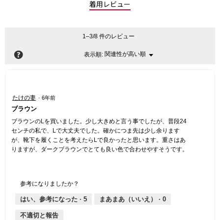
着用レビュー
1–3/8 件のレビュー
?
関連性が高い順
メ
表示順:
▼
ニ
ュ
ー
星
たけの妻
·
6年前
5
ブラウン
／
5
ブラウンのLを買いました。少し大きめと言う事でしたが、普段24
個
センチの私で、Lで大丈夫でした。確かにつま先は少し余ります
で
が、靴下を履くことを考えたらLで良かったと思います。重さはあ
す。
りますが、ダークブラウンでとても良い色で合わせやすそうです。
参考になりましたか？
はい、参考になった ·
5
まあまあ（いいえ） ·
0
不適切と報告